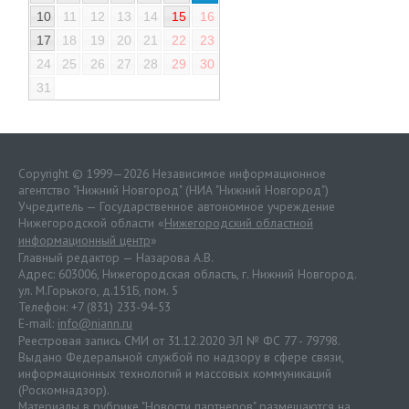
10
11
12
13
14
15
16
17
18
19
20
21
22
23
24
25
26
27
28
29
30
31
Copyright © 1999—2026 Независимое информационное
агентство "Нижний Новгород" (НИА "Нижний Новгород")
Учредитель — Государственное автономное учреждение
Нижегородской области «
Нижегородский областной
информационный центр
»
Главный редактор — Назарова А.В.
Адрес: 603006, Нижегородская область, г. Нижний Новгород.
ул. М.Горького, д.151Б, пом. 5
Телефон: +7 (831) 233-94-53
E-mail:
info@niann.ru
Реестровая запись СМИ от 31.12.2020 ЭЛ № ФС 77 - 79798.
Выдано Федеральной службой по надзору в сфере связи,
информационных технологий и массовых коммуникаций
(Роскомнадзор).
Материалы в рубрике "Новости партнеров" размещаются на