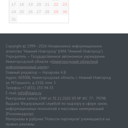
17
18
19
20
21
22
23
24
25
26
27
28
29
30
31
Copyright © 1999—2026 Независимое информационное
агентство "Нижний Новгород" (НИА "Нижний Новгород")
Учредитель — Государственное автономное учреждение
Нижегородской области «
Нижегородский областной
информационный центр
»
Главный редактор — Назарова А.В.
Адрес: 603006, Нижегородская область, г. Нижний Новгород.
ул. М.Горького, д.151Б, пом. 5
Телефон: +7 (831) 233-94-53
E-mail:
info@niann.ru
Реестровая запись СМИ от 31.12.2020 ЭЛ № ФС 77 - 79798.
Выдано Федеральной службой по надзору в сфере связи,
информационных технологий и массовых коммуникаций
(Роскомнадзор).
Материалы в рубрике "Новости партнеров" размещаются на
правах рекламы.