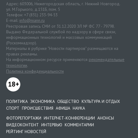
Адрес: 603006, Нижегородская область, г. Нижний Новгород.
ул. М.Горького, д.151Б, пом. 5
Телефон: +7 (831) 233-94-53
E-mail:
info@niann.ru
Реестровая запись СМИ от 31.12.2020 ЭЛ № ФС 77 - 79798.
Выдано Федеральной службой по надзору в сфере связи,
информационных технологий и массовых коммуникаций
(Роскомнадзор).
Материалы в рубрике "Новости партнеров" размещаются на
правах рекламы.
На информационном ресурсе применяются
рекомендательные
технологии
.
Политика конфиденциальности
18+
ПОЛИТИКА
ЭКОНОМИКА
ОБЩЕСТВО
КУЛЬТУРА И ОТДЫХ
СПОРТ
ПРОИСШЕСТВИЯ
АФИША
НАУКА
ФОТОРЕПОРТАЖИ
ИНТЕРНЕТ-КОНФЕРЕНЦИИ
АНОНСЫ
ВИДЕОКОНТЕНТ
ИНТЕРВЬЮ
КОММЕНТАРИИ
РЕЙТИНГ НОВОСТЕЙ