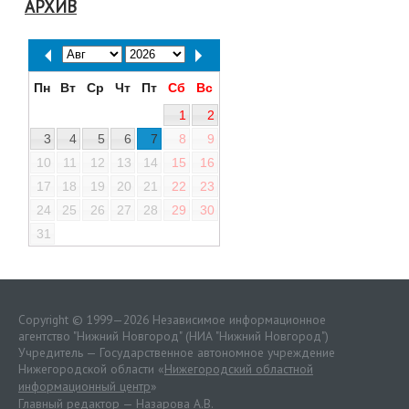
АРХИВ
Пн
Вт
Ср
Чт
Пт
Сб
Вс
1
2
3
4
5
6
7
8
9
10
11
12
13
14
15
16
17
18
19
20
21
22
23
24
25
26
27
28
29
30
31
Copyright © 1999—2026 Независимое информационное
агентство "Нижний Новгород" (НИА "Нижний Новгород")
Учредитель — Государственное автономное учреждение
Нижегородской области «
Нижегородский областной
информационный центр
»
Главный редактор — Назарова А.В.