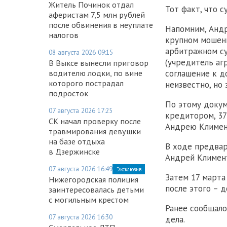
Житель Починок отдал
Тот факт, что 
аферистам 7,5 млн рублей
после обвинения в неуплате
Напомним, Анд
налогов
крупном мошен
арбитражном су
08 августа 2026 09:15
(учредитель аг
В Выксе вынесли приговор
водителю лодки, по вине
соглашение к д
которого пострадал
неизвестно, но
подросток
По этому докум
07 августа 2026 17:25
кредитором, 37
СК начал проверку после
Андрею Климен
травмирования девушки
на базе отдыха
В ходе предвар
в Дзержинске
Андрей Климе
07 августа 2026 16:49
Эксклюзив
Затем 17 марта
Нижегородская полиция
после этого – д
заинтересовалась детьми
с могильным крестом
Ранее сообщало
07 августа 2026 16:30
дела.