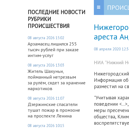
ПРОИС
ПОСЛЕДНИЕ НОВОСТИ
РУБРИКИ
Нижегоро
ПРОИСШЕСТВИЯ
ареста А
08 августа 2026 15:02
Арзамасец лишился 255
08 апреля 2020 12:3
тысяч рублей при заказе
интим-услуг
НИА "Нижний Но
08 августа 2026 13:03
Житель Шахуньи,
Нижегородский 
пойманный нетрезвым
Информация об 
за рулём, сядет за хранение
разместил на с
наркотиков
"Учитывая хара
08 августа 2026 11:07
поведении <...>
Дзержинские спасатели
тушат пожар в промзоне
меры пресечени
на проспекте Ленина
общества, Клим
воспрепятствуе
08 августа 2026 10:15