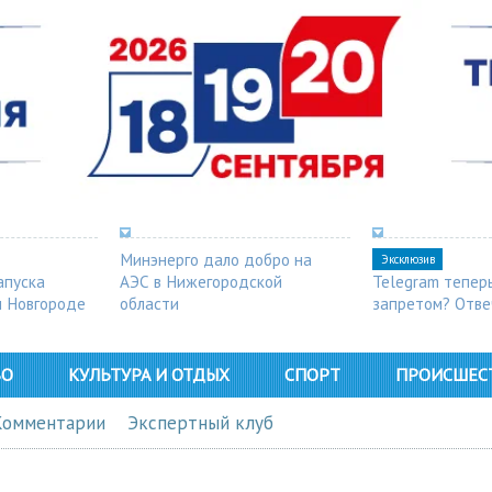
Минэнерго дало добро на
Эксклюзив
апуска
АЭС в Нижегородской
Telegram тепер
м Новгороде
области
запретом? Отве
ВО
КУЛЬТУРА И ОТДЫХ
СПОРТ
ПРОИСШЕС
Комментарии
Экспертный клуб