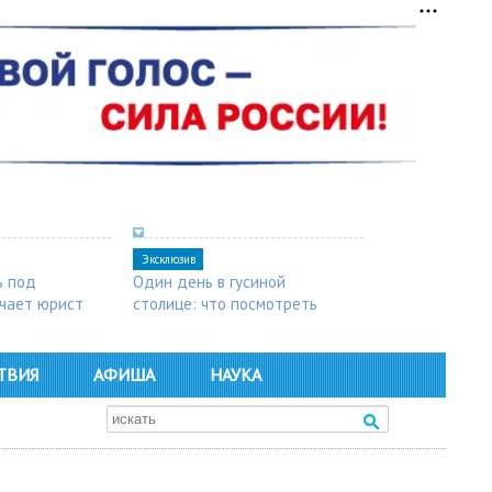
Эксклюзив
ь под
Один день в гусиной
чает юрист
столице: что посмотреть
в Арзамасе
ТВИЯ
АФИША
НАУКА