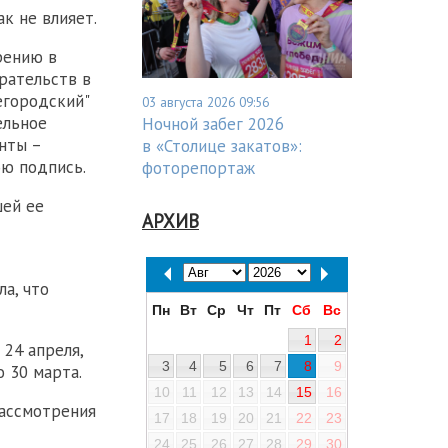
к не влияет.
рению в
рательств в
егородский"
03 августа 2026 09:56
ельное
Ночной забег 2026
нты –
в «Столице закатов»:
ою подпись.
фоторепортаж
шей ее
АРХИВ
а, что
Пн
Вт
Ср
Чт
Пт
Сб
Вс
1
2
24 апреля,
3
4
5
6
7
8
9
о 30 марта.
10
11
12
13
14
15
16
рассмотрения
17
18
19
20
21
22
23
24
25
26
27
28
29
30