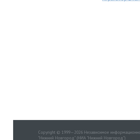
Copyright © 1999—2026 Независимое информационно
"Нижний Новгород" (НИА "Нижний Новгород")