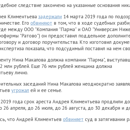
судебное следствие закончено на указанные основания ника
рея Климентьева
задержали
14 марта 2019 года по подоз
ничестве. Его
обвиняют
в том, что в ходе судебных разби
де между ООО "Компания "Парма" и ОАО "Универсам Ниж
рофирмы "Ратово") он предоставил поддельное дополнит
оговору и договор поручительства. Кто изготовил докуме
 экспертиза показала, что подсудимый поставил на нем св
енту Нина Макалова должна компании "Парма", выступав
2 млн рублей. Еще 76 млн рублей женщина должна
тьеву лично.
ительных заседаний Нина Макалова неоднократно заявлял
нтьев
угрожал
ей и ее семье.
 2019 года срок ареста Андрея Климентьева продлили до 
о 26 апреля, до 26 июля, до 26 августа, до 30 декабря и д
сь, что Андрей Климентьев
обвиняет
суд в затягивании 