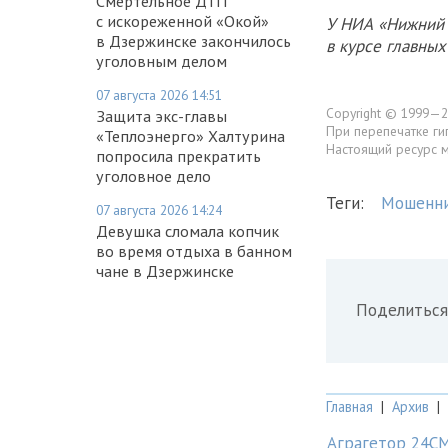
Смертельное ДТП
с искореженной «Окой»
У НИА «Нижний 
в Дзержинске закончилось
в курсе главны
уголовным делом
07 августа 2026 14:51
Copyright © 1999—2
Защита экс-главы
При перепечатке ги
«Теплоэнерго» Халтурина
Настоящий ресурс 
попросила прекратить
уголовное дело
Теги:
Мошенни
07 августа 2026 14:24
Девушка сломала копчик
во время отдыха в банном
чане в Дзержинске
Поделиться
Главная
|
Архив
|
Аграгетор 24С