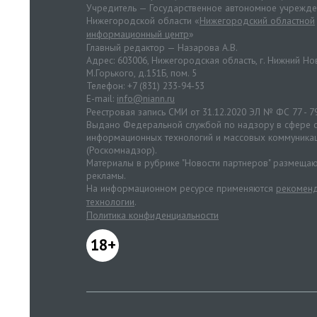
Учредитель — Государственное автономное учрежд
Нижегородской области «
Нижегородский областной
информационный центр
»
Главный редактор — Назарова А.В.
Адрес: 603006, Нижегородская область, г. Нижний Нов
М.Горького, д.151Б, пом. 5
Телефон: +7 (831) 233-94-53
E-mail:
info@niann.ru
Реестровая запись СМИ от 31.12.2020 ЭЛ № ФС 77 - 7
Выдано Федеральной службой по надзору в сфере с
информационных технологий и массовых коммуника
(Роскомнадзор).
Материалы в рубрике "Новости партнеров" размещаю
рекламы.
На информационном ресурсе применяются
рекоменд
технологии
.
Политика конфиденциальности
18+