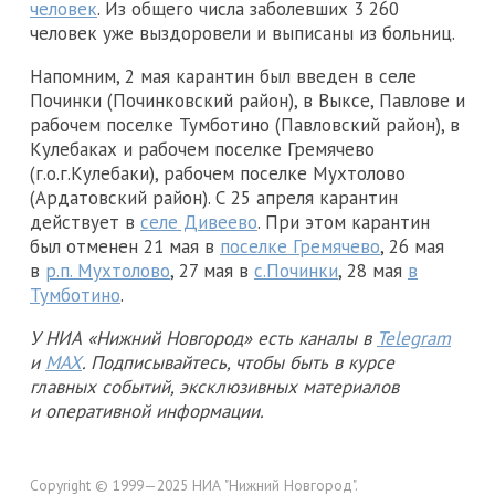
человек
. Из общего числа заболевших 3 260
человек уже выздоровели и выписаны из больниц.
Напомним, 2 мая карантин был введен в селе
Починки (Починковский район), в Выксе, Павлове и
рабочем поселке Тумботино (Павловский район), в
Кулебаках и рабочем поселке Гремячево
(г.о.г.Кулебаки), рабочем поселке Мухтолово
(Ардатовский район). С 25 апреля карантин
действует в
селе Дивеево
. При этом карантин
был отменен 21 мая в
поселке Гремячево
, 26 мая
в
р.п. Мухтолово
, 27 мая в
с.Починки
, 28 мая
в
Тумботино
.
У НИА «Нижний Новгород» есть каналы в
Telegram
и
MAX
. Подписывайтесь, чтобы быть в курсе
главных событий, эксклюзивных материалов
и оперативной информации.
Copyright © 1999—2025 НИА "Нижний Новгород".