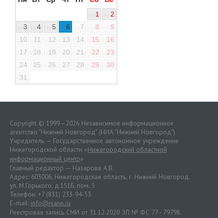
1
2
3
4
5
6
7
8
9
10
11
12
13
14
15
16
17
18
19
20
21
22
23
24
25
26
27
28
29
30
31
Copyright © 1999—2026 Независимое информационное
агентство "Нижний Новгород" (НИА "Нижний Новгород")
Учредитель — Государственное автономное учреждение
Нижегородской области «
Нижегородский областной
информационный центр
»
Главный редактор — Назарова А.В.
Адрес: 603006, Нижегородская область, г. Нижний Новгород.
ул. М.Горького, д.151Б, пом. 5
Телефон: +7 (831) 233-94-53
E-mail:
info@niann.ru
Реестровая запись СМИ от 31.12.2020 ЭЛ № ФС 77 - 79798.