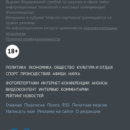
Выдано Федеральной службой по надзору в сфере связи,
информационных технологий и массовых коммуникаций
(Роскомнадзор).
Материалы в рубрике "Новости партнеров" размещаются на
правах рекламы.
На информационном ресурсе применяются
рекомендательные
технологии
.
Политика конфиденциальности
18+
ПОЛИТИКА
ЭКОНОМИКА
ОБЩЕСТВО
КУЛЬТУРА И ОТДЫХ
СПОРТ
ПРОИСШЕСТВИЯ
АФИША
НАУКА
ФОТОРЕПОРТАЖИ
ИНТЕРНЕТ-КОНФЕРЕНЦИИ
АНОНСЫ
ВИДЕОКОНТЕНТ
ИНТЕРВЬЮ
КОММЕНТАРИИ
РЕЙТИНГ НОВОСТЕЙ
Главная
Подписка
Поиск
RSS
Печатная версия
Написать нам
Реклама на сайте
О редакции