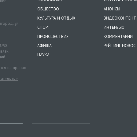
ение
ОБЩЕСТВО
АНОНСЫ
КУЛЬТУРА И ОТДЫХ
ВИДЕОКОНТЕНТ
город. ул.
СПОРТ
ИНТЕРВЬЮ
ПРОИСШЕСТВИЯ
КОММЕНТАРИИ
9798.
АФИША
РЕЙТИНГ НОВОС
вязи,
НАУКА
ций
тся на правах
ательные