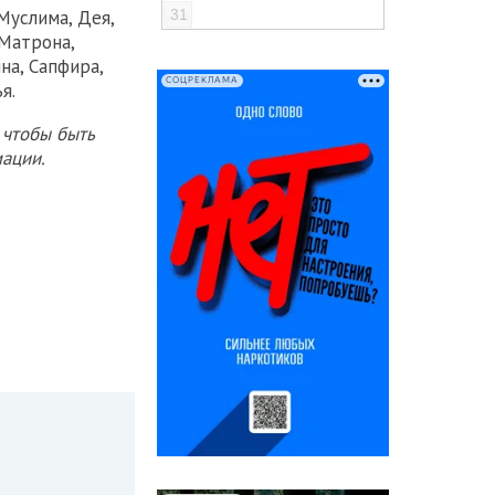
Муслима, Дея,
31
 Матрона,
на, Сапфира,
СОЦРЕКЛАМА
я.
 чтобы быть
ации.