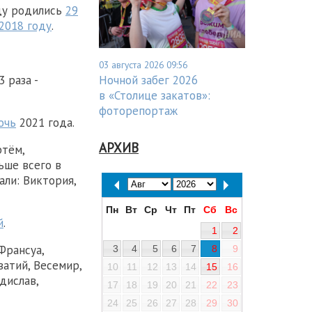
оду родились
29
2018 году
.
03 августа 2026 09:56
 раза -
Ночной забег 2026
в «Столице закатов»:
фоторепортаж
очь
2021 года.
АРХИВ
ртём,
ьше всего в
ли: Виктория,
Пн
Вт
Ср
Чт
Пт
Сб
Вс
й
.
1
2
Франсуа,
3
4
5
6
7
8
9
ватий, Весемир,
10
11
12
13
14
15
16
дислав,
17
18
19
20
21
22
23
24
25
26
27
28
29
30