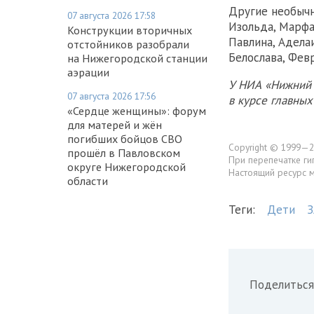
Другие необычн
07 августа 2026 17:58
Изольда, Марфа
Конструкции вторичных
Павлина, Аделаи
отстойников разобрали
Белослава, Февр
на Нижегородской станции
аэрации
У НИА «Нижний 
07 августа 2026 17:56
в курсе главны
«Сердце женщины»: форум
для матерей и жён
погибших бойцов СВО
Copyright © 1999—2
прошёл в Павловском
При перепечатке ги
округе Нижегородской
Настоящий ресурс 
области
Теги:
Дети
З
Поделиться