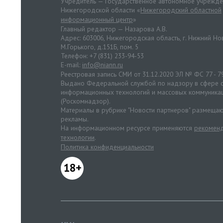
Учредитель — Государственное автономное учрежд
Нижегородской области «
Нижегородский областной
информационный центр
»
Главный редактор — Назарова А.В.
Адрес: 603006, Нижегородская область, г. Нижний Нов
М.Горького, д.151Б, пом. 5
Телефон: +7 (831) 233-94-53
E-mail:
info@niann.ru
Реестровая запись СМИ от 31.12.2020 ЭЛ № ФС 77 - 7
Выдано Федеральной службой по надзору в сфере с
информационных технологий и массовых коммуника
(Роскомнадзор).
Материалы в рубрике "Новости партнеров" размещаю
рекламы.
На информационном ресурсе применяются
рекоменд
технологии
.
Политика конфиденциальности
18+