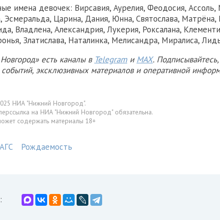
ые имена девочек: Вирсавия, Аурелия, Феодосия, Ассоль, 
, Эсмеральда, Царина, Дания, Юнна, Святослава, Матрёна,
да, Владлена, Александрия, Лукерия, Роксалана, Клементи
онья, Златислава, Наталинка, Мелисандра, Миралиса, Лидь
Новгород» есть каналы в
Telegram
и
MAX
. Подписывайтесь,
х событий, эксклюзивных материалов и оперативной информ
025 НИА "Нижний Новгород".
перссылка на НИА "Нижний Новгород" обязательна.
может содержать материалы 18+
АГС
Рождаемость
: