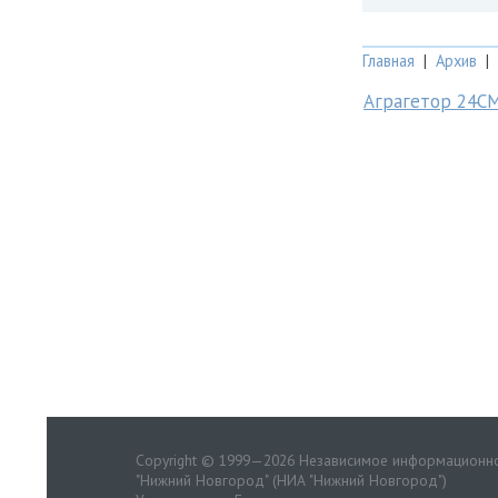
Главная
|
Архив
|
Аграгетор 24С
Copyright © 1999—2026 Независимое информационно
"Нижний Новгород" (НИА "Нижний Новгород")