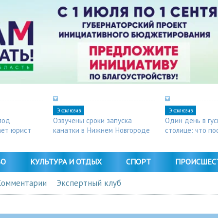
Эксклюзив
Эксклюзив
под
Озвучены сроки запуска
Один день в гу
ает юрист
канатки в Нижнем Новгороде
столице: что п
в Арзамасе
ВО
КУЛЬТУРА И ОТДЫХ
СПОРТ
ПРОИСШЕС
Комментарии
Экспертный клуб