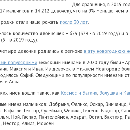
Для сравнения, в 2019 г
17 мальчиков и 14 212 девочек), что на 9% меньше, чем в
ородки стали чаще рожать
после 30 лет
.
илось количество двойняшек – 679 (379 - в 2019 году) и в 3
(5 - в 2019 году).
 четыре девочки родились в регионе
в эту новогоднюю н
ыми популярными
мужскими именами в 2020 году были - А
аил, Максим и Иван. Из девочек в Нижнем Новгороде бол
одилось Софий. Следующими по популярности именами ста
я и Анна.
ких имен вошли такие, как
Космос и Багиня
,
Золушка и Ка
ые имена мальчиков: Добрыня, Феликс, Оскар, Винченцо, 
, Рафаэль, Гектор, Сулейман, Феникс, Гедеон, Радогор, Сав
льм, Ной, Гаспар, Пантелеймон, Арарат, Остап, Бахтияр, Ра
, Нестор, Алмаз, Моисей.