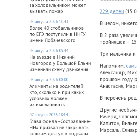
за холодильником может
229 детей
(15 0
вызвать пожар
08 августа 2026 10:43
В целом, нижег
Более 40 стобалльников
по ЕГЭ поступили в ННГУ
В 2 раза увелич
имени Лобачевского
тройняшек – 15 
08 августа 2026 09:44
Три мальчика и
На въезде в Нижний
Новгород у Большой Ельни
Напомним,
сам
изменили схему движения
Александр, Мих
прошлом году р
08 августа 2026 08:00
Анастасия, Мари
Алименты на родителей:
кто, сколько и при каких
В перечень ред
условиях должен
их выплачивать
Другие необычн
07 августа 2026 18:14
Ричерд, Соломон
Глава фонда «Сострадание-
Капитон, Вильге
НН» призвал не закрывать
Марсэль, Елизар
кошкам доступ в подвалы