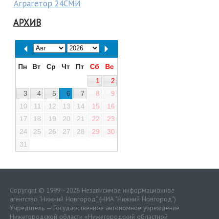
Аграгетор 24СМИ
АРХИВ
Пн
Вт
Ср
Чт
Пт
Сб
Вс
1
2
3
4
5
6
7
8
9
10
11
12
13
14
15
16
17
18
19
20
21
22
23
24
25
26
27
28
29
30
31
Copyright © 1999—2026 Независимое информационное
агентство "Нижний Новгород" (НИА "Нижний Новгород")
Учредитель — Государственное автономное учреждение
Нижегородской области «
Нижегородский областной