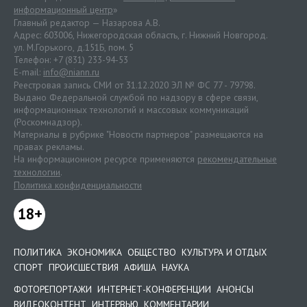
информационный центр
»
Главный редактор — Назарова А.В.
Адрес: 603006, Нижегородская область, г. Нижний Новгород.
ул. М.Горького, д.151Б, пом. 5
Телефон: +7 (831) 233-94-53
E-mail:
info@niann.ru
Реестровая запись СМИ от 31.12.2020 ЭЛ № ФС 77 - 79798.
Выдано Федеральной службой по надзору в сфере связи,
информационных технологий и массовых коммуникаций
(Роскомнадзор).
Материалы в рубрике "Новости партнеров" размещаются на
правах рекламы.
На информационном ресурсе применяются
рекомендательные
технологии
.
Политика конфиденциальности
18+
ПОЛИТИКА
ЭКОНОМИКА
ОБЩЕСТВО
КУЛЬТУРА И ОТДЫХ
СПОРТ
ПРОИСШЕСТВИЯ
АФИША
НАУКА
ФОТОРЕПОРТАЖИ
ИНТЕРНЕТ-КОНФЕРЕНЦИИ
АНОНСЫ
ВИДЕОКОНТЕНТ
ИНТЕРВЬЮ
КОММЕНТАРИИ