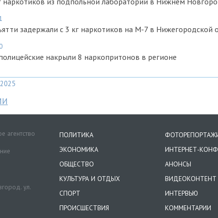
кг наркотиков из подпольной лаборатории в Нижнем Новгор
1
ятти задержали с 3 кг наркотиков на М-7 в Нижегородской 
0
полицейские накрыли 8 наркопритонов в регионе
2025
МИ
е агентство
ПОЛИТИКА
ФОТОРЕПОРТАЖ
ЭКОНОМИКА
ИНТЕРНЕТ-КОНФ
ение
ОБЩЕСТВО
АНОНСЫ
КУЛЬТУРА И ОТДЫХ
ВИДЕОКОНТЕНТ
город. ул.
СПОРТ
ИНТЕРВЬЮ
ПРОИСШЕСТВИЯ
КОММЕНТАРИИ