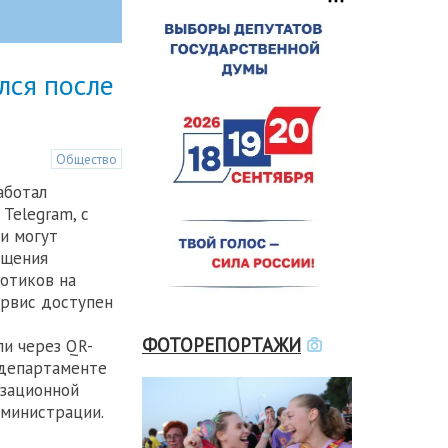
лся после
Общество
аботал
 Telegram, с
и могут
ещения
отиков на
ервис доступен
ФОТОРЕПОРТАЖИ
ли через QR-
 департаменте
изационной
министрации.