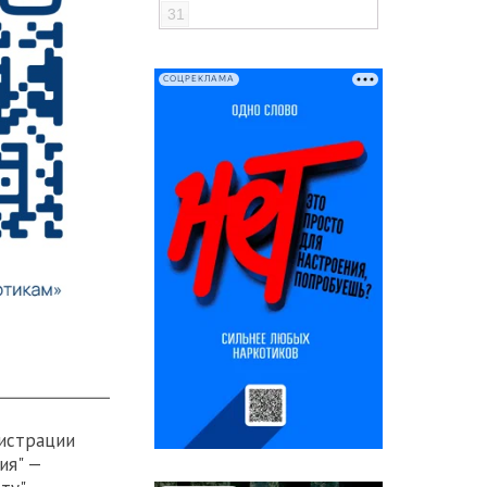
31
СОЦРЕКЛАМА
истрации
ия" —