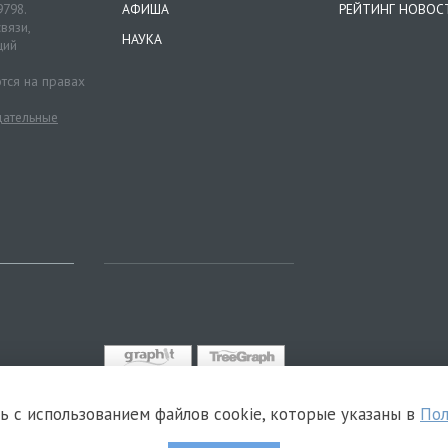
9798.
АФИША
РЕЙТИНГ НОВОС
вязи,
НАУКА
ций
тся на правах
ательные
сь с использованием файлов cookie, которые указаны в
Пол