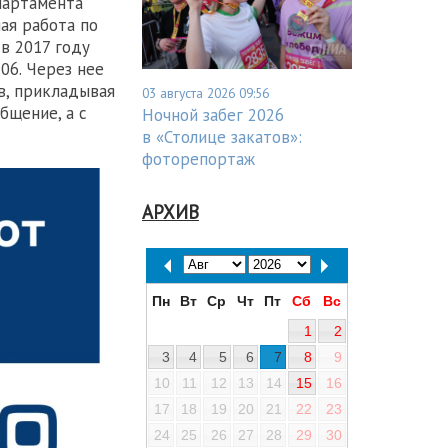
партамента
ая работа по
в 2017 году
06. Через нее
в, прикладывая
03 августа 2026 09:56
бщение, а с
Ночной забег 2026
в «Столице закатов»:
фоторепортаж
АРХИВ
Пн
Вт
Ср
Чт
Пт
Сб
Вс
1
2
3
4
5
6
7
8
9
10
11
12
13
14
15
16
17
18
19
20
21
22
23
24
25
26
27
28
29
30