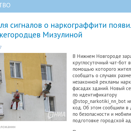
ТВО
ля сигналов о наркограффити появи
жегородцев Мизулиной
7
В Нижнем Новгороде зар
круглосуточный чат-бот в
помощью которого жител
сообщать о случаях разм
незаконной рекламы нарк
фасадах зданий. Новый с
по идентификатору
@stop_narkotiki_nn_bot и
код. Об этом сообщили в
по безопасности и мобил
подготовке городской ад
оложанин