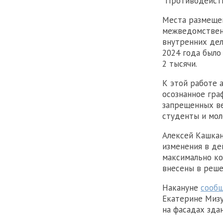
"Противодейств
Места размещен
межведомствен
внутренних дел
2024 года было
2 тысячи.
К этой работе 
осознанное гра
запрещенных ве
студенты и мо
Алексей Кашкан
изменения в де
максимально ко
внесены в реше
Накануне
сообщ
Екатерине Мизу
на фасадах здан