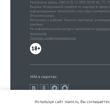
Реестровая запись СМИ от 31.12.2020 ЭЛ № ФС 77 - 7
Выдано Федеральной службой по надзору в сфере с
информационных технологий и массовых коммуника
(Роскомнадзор).
Материалы в рубрике "Новости партнеров" размещаю
рекламы.
На информационном ресурсе применяются
рекоменд
технологии
.
Политика конфиденциальности
18+
НИА в соцсетях:
Используя сайт niann.ru, Вы соглашаете