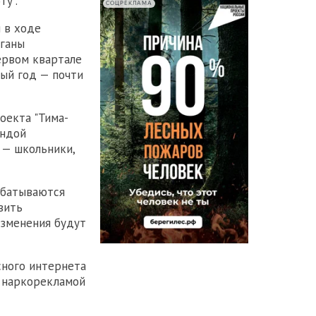
у".
СОЦРЕКЛАМА
 в ходе
ганы
ервом квартале
лый год — почти
оекта "Тима-
андой
 — школьники,
абатываются
вить
Изменения будут
сного интернета
с наркорекламой