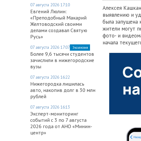
07 августа 2026 17:10
Алексея Кашкан
Евгений Люлин:
выявлению и уд
«Преподобный Макарий
была запущена 
Желтоводский своими
жители могут п
делами создавал Святую
фото- и видеом
Русь»
начала текущего
07 августа 2026 17:07
Эксклюзив
Более 9,6 тысячи студентов
зачислили в нижегородские
вузы
07 августа 2026 16:22
Нижегородка лишилась
авто, накопив долг в 30 млн
рублей
07 августа 2026 16:13
Эксперт-мониторинг
событий с 3 по 7 августа
2026 года от АНО «Минин-
центр»