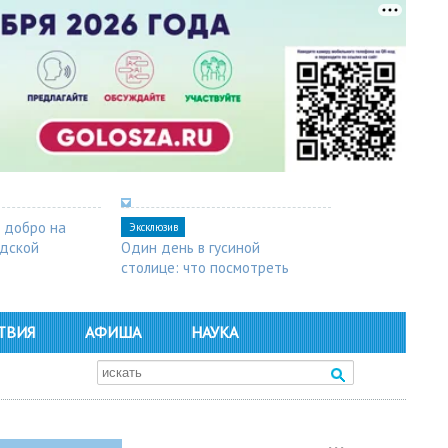
 добро на
Эксклюзив
одской
Один день в гусиной
столице: что посмотреть
в Арзамасе
ТВИЯ
АФИША
НАУКА