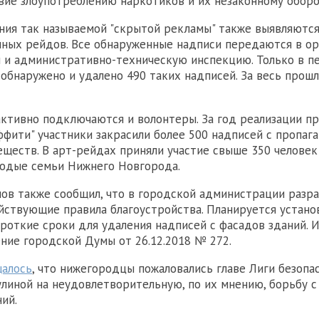
ие злоупотреблению наркотиков и их незаконному оборот
ия так называемой "скрытой рекламы" также выявляются
ных рейдов. Все обнаруженные надписи передаются в ор
 и административно-техническую инспекцию. Только в п
 обнаружено и удалено 490 таких надписей. За весь прош
активно подключаются и волонтеры. За год реализации пр
ффити" участники закрасили более 500 надписей с пропаг
ществ. В арт-рейдах приняли участие свыше 350 человек
лодые семьи Нижнего Новгорода.
ов также сообщил, что в городской администрации разр
йствующие правила благоустройства. Планируется устано
роткие сроки для удаления надписей с фасадов зданий. 
ние городской Думы от 26.12.2018 № 272.
алось
, что нижегородцы пожаловались главе Лиги безопа
линой на неудовлетворительную, по их мнению, борьбу 
ий.