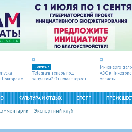
Минэнерго дало
Эксклюзив
апуска
Telegram теперь под
АЭС в Нижегор
м Новгороде
запретом? Отвечает юрист
области
ВО
КУЛЬТУРА И ОТДЫХ
СПОРТ
ПРОИСШЕС
Комментарии
Экспертный клуб