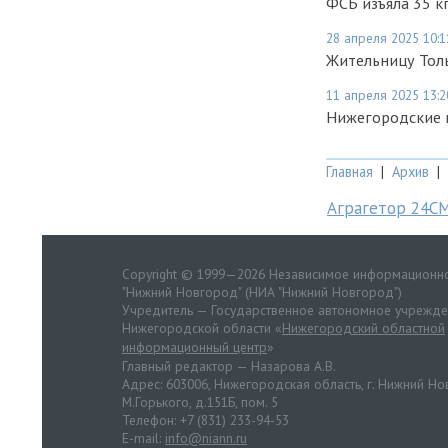
ФСБ изъяла 35 
28 апреля 2025 10:1
Жительницу Толь
11 апреля 2025 13:2
Нижегородские 
Главная
|
Архив
|
Аграгетор 24С
Copyright © 1999—2026 Независимое информационно
"Нижний Новгород" (НИА "Нижний Новгород")
Учредитель — Государственное автономное учрежд
Нижегородской области «
Нижегородский областной
информационный центр
»
Главный редактор — Назарова А.В.
Адрес: 603006, Нижегородская область, г. Нижний Нов
М.Горького, д.151Б, пом. 5
Телефон: +7 (831) 233-94-53
E-mail:
info@niann.ru