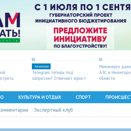
Минэнерго дало
Эксклюзив
ной
Telegram теперь под
АЭС в Нижегор
мотреть
запретом? Отвечает юрист
области
ВО
КУЛЬТУРА И ОТДЫХ
СПОРТ
ПРОИСШЕС
Комментарии
Экспертный клуб