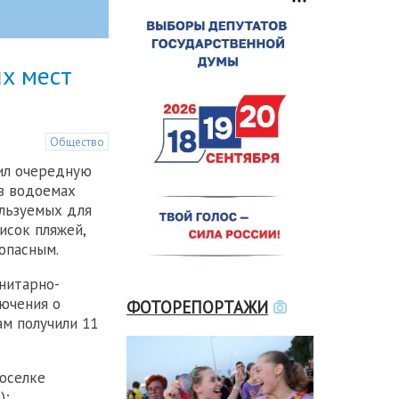
х мест
Общество
ил очередную
в водоемах
льзуемых для
исок пляжей,
опасным.
анитарно-
ючения о
ФОТОРЕПОРТАЖИ
м получили 11
поселке
);