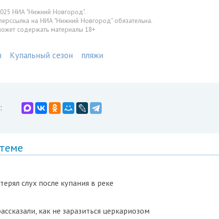
025 НИА "Нижний Новгород".
перссылка на НИА "Нижний Новгород" обязательна.
может содержать материалы 18+
ы
Купальный сезон
пляжи
:
 теме
ерял слух после купания в реке
ссказали, как не заразиться церкариозом