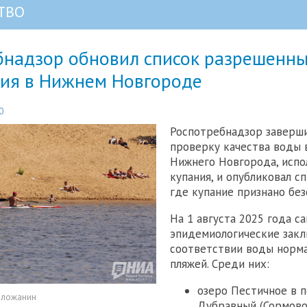
ТВО
бнадзор обновил список разрешенны
ния в Нижнем Новгороде
0
Роспотребнадзор заверш
проверку качества воды 
Нижнего Новгорода, испо
купания, и опубликовал сп
где купание признано без
На 1 августа 2025 года с
эпидемиологические закл
соответствии воды норма
пляжей. Среди них:
озеро Пестичное в 
оложанин
Дубравный (Сормово