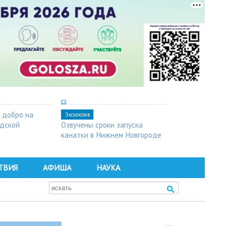
 добро на
Эксклюзив
одской
Озвучены сроки запуска
канатки в Нижнем Новгороде
ТВИЯ
АФИША
НАУКА