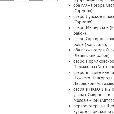
оба пляжа озера Све
(Сормово);
озеро Лунское в пос
(Сормово);
озеро Мещерское (К
район);
озеро Сортировочно
роще (Канавино);
оба пляжа озера Сил
(Ленинский район);
озеро Пермяковское
Пермякова (Автозав
озеро в парке имени
Нижнего Новгорода 
Львовской (Автозаво
озера в ПКиО 1 и 2 
улицах Смирнова и 
Молодежном (Автоза
первое озеро на Ще
хуторе (Приокский р