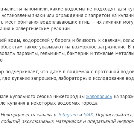
ециалисты напомнили, какие водоемы не подходят для ку
е установлены знаки или ограждения с запретом на купани
ть мест обитания водоплавающих птиц — их личинки могу
ания и аллергические реакции.
ей воды, водорослей у берега и близость к свалкам, сель
бъектам также указывают на возможное загрязнение. В 
вовать паразиты, гельминты, бактерии и тяжелые металлы
ю.
р подчеркивает, что даже в водоемах с проточной водо
х, где купание запрещено, лабораторные исследования во
чале купального сезона нижегородцы
жаловались
на зараж
ле купания в некоторых водоемах города.
Новгород» есть каналы в
Telegram
и
MAX
. Подписывайтесь,
х событий, эксклюзивных материалов и оперативной информ