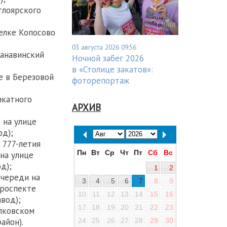
тлоярского
елке Копосово
03 августа 2026 09:56
анавинский
Ночной забег 2026
в «Столице закатов»:
е в Березовой
фоторепортаж
икатного
АРХИВ
 на улице
од);
 777-летия
Пн
Вт
Ср
Чт
Пт
Сб
Вс
на улице
д);
1
2
очереди на
3
4
5
6
7
8
9
проспекте
10
11
12
13
14
15
16
вод);
17
18
19
20
21
22
23
лковском
айон).
24
25
26
27
28
29
30