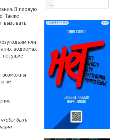
31
пания. В первую
е. Также
т вызывать
СОЦРЕКЛАМА
хозугодьям или
таких водоемах
, несущие
й возможны
ды не
ение
 чтобы быть
ации.