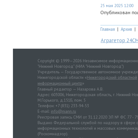
25 мая 2025 12:00
Опубликован по
Главная
|
Архив
|
Аграгетор 24С
Copyright © 1999—2026 Независимое информационно
"Нижний Новгород" (НИА "Нижний Новгород")
Учредитель — Государственное автономное учрежд
Нижегородской области «
Нижегородский областной
информационный центр
»
Главный редактор — Назарова А.В.
Адрес: 603006, Нижегородская область, г. Нижний Нов
М.Горького, д.151Б, пом. 5
Телефон: +7 (831) 233-94-53
E-mail:
info@niann.ru
Реестровая запись СМИ от 31.12.2020 ЭЛ № ФС 77 - 7
Выдано Федеральной службой по надзору в сфере с
информационных технологий и массовых коммуника
(Роскомнадзор).