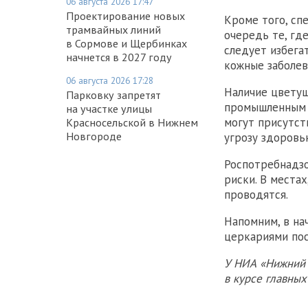
06 августа 2026 17:47
Проектирование новых
Кроме того, сп
трамвайных линий
очередь те, гд
в Сормове и Щербинках
следует избега
начнется в 2027 году
кожные заболев
06 августа 2026 17:28
Наличие цветущ
Парковку запретят
промышленным о
на участке улицы
могут присутст
Красносельской в Нижнем
Новгороде
угрозу здоровь
Роспотребнадзо
риски. В места
проводятся.
Напомним, в на
церкариями пос
У НИА «Нижний 
в курсе главны