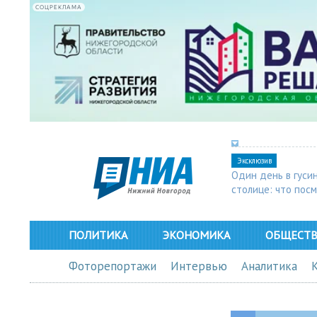
СОЦРЕКЛАМА
Эксклюзив
Один день в гуси
столице: что пос
в Арзамасе
ПОЛИТИКА
ЭКОНОМИКА
ОБЩЕСТ
Фоторепортажи
Интервью
Аналитика