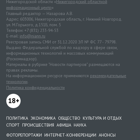
Нижегородской области «
Нижегородский областной
информационный центр
»
Главный редактор — Назарова А.В.
Адрес: 603006, Нижегородская область, г. Нижний Новгород.
ул. М.Горького, д.151Б, пом. 5
Телефон: +7 (831) 233-94-53
E-mail:
info@niann.ru
Реестровая запись СМИ от 31.12.2020 ЭЛ № ФС 77 - 79798.
Выдано Федеральной службой по надзору в сфере связи,
информационных технологий и массовых коммуникаций
(Роскомнадзор).
Материалы в рубрике "Новости партнеров" размещаются на
правах рекламы.
На информационном ресурсе применяются
рекомендательные
технологии
.
Политика конфиденциальности
18+
ПОЛИТИКА
ЭКОНОМИКА
ОБЩЕСТВО
КУЛЬТУРА И ОТДЫХ
СПОРТ
ПРОИСШЕСТВИЯ
АФИША
НАУКА
ФОТОРЕПОРТАЖИ
ИНТЕРНЕТ-КОНФЕРЕНЦИИ
АНОНСЫ