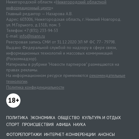
Нижегородской области «
Нижегородский областной
информационный центр
»
Главный редактор — Назарова А.В.
Адрес: 603006, Нижегородская область, г. Нижний Новгород.
ул. М.Горького, д.151Б, пом. 5
Телефон: +7 (831) 233-94-53
E-mail:
info@niann.ru
Реестровая запись СМИ от 31.12.2020 ЭЛ № ФС 77 - 79798.
Выдано Федеральной службой по надзору в сфере связи,
информационных технологий и массовых коммуникаций
(Роскомнадзор).
Материалы в рубрике "Новости партнеров" размещаются на
правах рекламы.
На информационном ресурсе применяются
рекомендательные
технологии
.
Политика конфиденциальности
18+
ПОЛИТИКА
ЭКОНОМИКА
ОБЩЕСТВО
КУЛЬТУРА И ОТДЫХ
СПОРТ
ПРОИСШЕСТВИЯ
АФИША
НАУКА
ФОТОРЕПОРТАЖИ
ИНТЕРНЕТ-КОНФЕРЕНЦИИ
АНОНСЫ