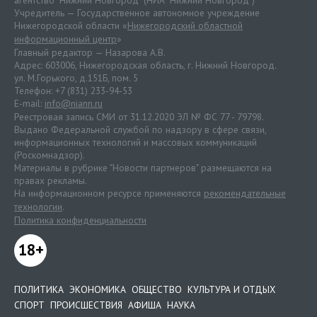
агентство "Нижний Новгород" (НИА "Нижний Новгород")
Учредитель — Государственное автономное учреждение
Нижегородской области «
Нижегородский областной
информационный центр
»
Главный редактор — Назарова А.В.
Адрес: 603006, Нижегородская область, г. Нижний Новгород.
ул. М.Горького, д.151Б, пом. 5
Телефон: +7 (831) 233-94-53
E-mail:
info@niann.ru
Реестровая запись СМИ от 31.12.2020 ЭЛ № ФС 77 - 79798.
Выдано Федеральной службой по надзору в сфере связи,
информационных технологий и массовых коммуникаций
(Роскомнадзор).
Материалы в рубрике "Новости партнеров" размещаются на
правах рекламы.
На информационном ресурсе применяются
рекомендательные
технологии
.
Политика конфиденциальности
18+
ПОЛИТИКА
ЭКОНОМИКА
ОБЩЕСТВО
КУЛЬТУРА И ОТДЫХ
СПОРТ
ПРОИСШЕСТВИЯ
АФИША
НАУКА