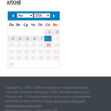
АРХИВ
Пн
Вт
Ср
Чт
Пт
Сб
Вс
1
2
3
4
5
6
7
8
9
10
11
12
13
14
15
16
17
18
19
20
21
22
23
24
25
26
27
28
29
30
31
Copyright © 1999—2026 Независимое информационное
агентство "Нижний Новгород" (НИА "Нижний Новгород")
Учредитель — Государственное автономное учреждение
Нижегородской области «
Нижегородский областной
информационный центр
»
Главный редактор — Назарова А.В.