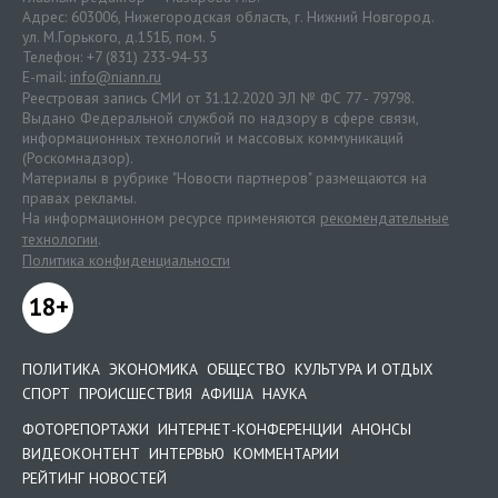
Адрес: 603006, Нижегородская область, г. Нижний Новгород.
ул. М.Горького, д.151Б, пом. 5
Телефон: +7 (831) 233-94-53
E-mail:
info@niann.ru
Реестровая запись СМИ от 31.12.2020 ЭЛ № ФС 77 - 79798.
Выдано Федеральной службой по надзору в сфере связи,
информационных технологий и массовых коммуникаций
(Роскомнадзор).
Материалы в рубрике "Новости партнеров" размещаются на
правах рекламы.
На информационном ресурсе применяются
рекомендательные
технологии
.
Политика конфиденциальности
18+
ПОЛИТИКА
ЭКОНОМИКА
ОБЩЕСТВО
КУЛЬТУРА И ОТДЫХ
СПОРТ
ПРОИСШЕСТВИЯ
АФИША
НАУКА
ФОТОРЕПОРТАЖИ
ИНТЕРНЕТ-КОНФЕРЕНЦИИ
АНОНСЫ
ВИДЕОКОНТЕНТ
ИНТЕРВЬЮ
КОММЕНТАРИИ
РЕЙТИНГ НОВОСТЕЙ