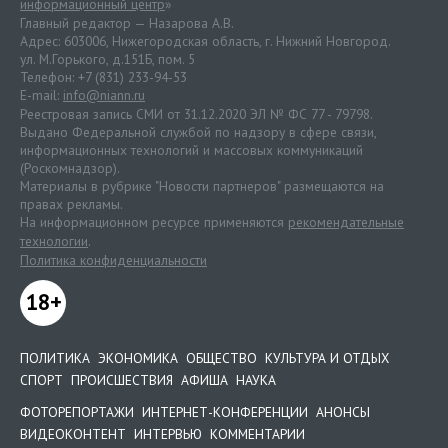
информационный центр
»
Главный редактор — Назарова А.В.
Адрес: 603006, Нижегородская область, г. Нижний Новгород.
ул. М.Горького, д.151Б, пом. 5
Телефон: +7 (831) 233-94-53
E-mail:
info@niann.ru
Реестровая запись СМИ от 31.12.2020 ЭЛ № ФС 77 - 79798.
Выдано Федеральной службой по надзору в сфере связи,
информационных технологий и массовых коммуникаций
(Роскомнадзор).
Материалы в рубрике "Новости партнеров" размещаются на
правах рекламы.
На информационном ресурсе применяются
рекомендательные
технологии
.
Политика конфиденциальности
18+
ПОЛИТИКА
ЭКОНОМИКА
ОБЩЕСТВО
КУЛЬТУРА И ОТДЫХ
СПОРТ
ПРОИСШЕСТВИЯ
АФИША
НАУКА
ФОТОРЕПОРТАЖИ
ИНТЕРНЕТ-КОНФЕРЕНЦИИ
АНОНСЫ
ВИДЕОКОНТЕНТ
ИНТЕРВЬЮ
КОММЕНТАРИИ