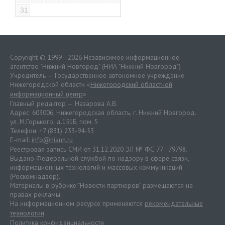
31
Copyright © 1999—2026 Независимое информационное
агентство "Нижний Новгород" (НИА "Нижний Новгород")
Учредитель — Государственное автономное учреждение
Нижегородской области «
Нижегородский областной
информационный центр
»
Главный редактор — Назарова А.В.
Адрес: 603006, Нижегородская область, г. Нижний Новгород.
ул. М.Горького, д.151Б, пом. 5
Телефон: +7 (831) 233-94-53
E-mail:
info@niann.ru
Реестровая запись СМИ от 31.12.2020 ЭЛ № ФС 77 - 79798.
Выдано Федеральной службой по надзору в сфере связи,
информационных технологий и массовых коммуникаций
(Роскомнадзор).
Материалы в рубрике "Новости партнеров" размещаются на
правах рекламы.
На информационном ресурсе применяются
рекомендательные
технологии
.
Политика конфиденциальности