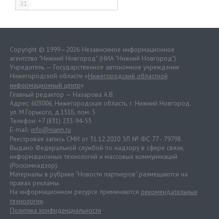
31
Copyright © 1999—2026 Независимое информационное
агентство "Нижний Новгород" (НИА "Нижний Новгород")
Учредитель — Государственное автономное учреждение
Нижегородской области «
Нижегородский областной
информационный центр
»
Главный редактор — Назарова А.В.
Адрес: 603006, Нижегородская область, г. Нижний Новгород.
ул. М.Горького, д.151Б, пом. 5
Телефон: +7 (831) 233-94-53
E-mail:
info@niann.ru
Реестровая запись СМИ от 31.12.2020 ЭЛ № ФС 77 - 79798.
Выдано Федеральной службой по надзору в сфере связи,
информационных технологий и массовых коммуникаций
(Роскомнадзор).
Материалы в рубрике "Новости партнеров" размещаются на
правах рекламы.
На информационном ресурсе применяются
рекомендательные
технологии
.
Политика конфиденциальности