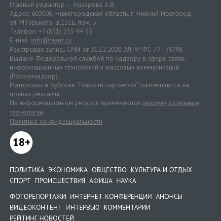
Главный редактор — Назарова А.В.
Адрес: 603006, Нижегородская область, г. Нижний Новгород.
ул. М.Горького, д.151Б, пом. 5
Телефон: +7 (831) 233-94-53
E-mail:
info@niann.ru
Реестровая запись СМИ от 31.12.2020 ЭЛ № ФС 77 - 79798.
Выдано Федеральной службой по надзору в сфере связи,
информационных технологий и массовых коммуникаций
(Роскомнадзор).
Материалы в рубрике "Новости партнеров" размещаются на
правах рекламы.
На информационном ресурсе применяются
рекомендательные
технологии
.
Политика конфиденциальности
18+
ПОЛИТИКА
ЭКОНОМИКА
ОБЩЕСТВО
КУЛЬТУРА И ОТДЫХ
СПОРТ
ПРОИСШЕСТВИЯ
АФИША
НАУКА
ФОТОРЕПОРТАЖИ
ИНТЕРНЕТ-КОНФЕРЕНЦИИ
АНОНСЫ
ВИДЕОКОНТЕНТ
ИНТЕРВЬЮ
КОММЕНТАРИИ
РЕЙТИНГ НОВОСТЕЙ