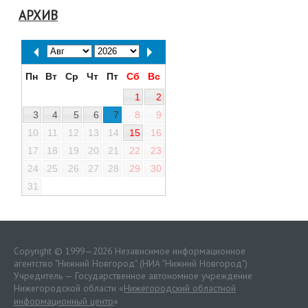
АРХИВ
Пн
Вт
Ср
Чт
Пт
Сб
Вс
1
2
3
4
5
6
7
8
9
10
11
12
13
14
15
16
17
18
19
20
21
22
23
24
25
26
27
28
29
30
31
Copyright © 1999—2026 Независимое информационное
агентство "Нижний Новгород" (НИА "Нижний Новгород")
Учредитель — Государственное автономное учреждение
Нижегородской области «
Нижегородский областной
информационный центр
»