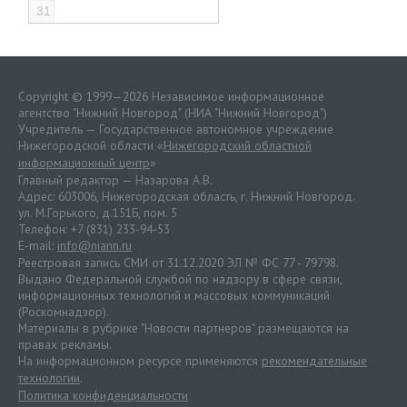
31
Copyright © 1999—2026 Независимое информационное
агентство "Нижний Новгород" (НИА "Нижний Новгород")
Учредитель — Государственное автономное учреждение
Нижегородской области «
Нижегородский областной
информационный центр
»
Главный редактор — Назарова А.В.
Адрес: 603006, Нижегородская область, г. Нижний Новгород.
ул. М.Горького, д.151Б, пом. 5
Телефон: +7 (831) 233-94-53
E-mail:
info@niann.ru
Реестровая запись СМИ от 31.12.2020 ЭЛ № ФС 77 - 79798.
Выдано Федеральной службой по надзору в сфере связи,
информационных технологий и массовых коммуникаций
(Роскомнадзор).
Материалы в рубрике "Новости партнеров" размещаются на
правах рекламы.
На информационном ресурсе применяются
рекомендательные
технологии
.
Политика конфиденциальности