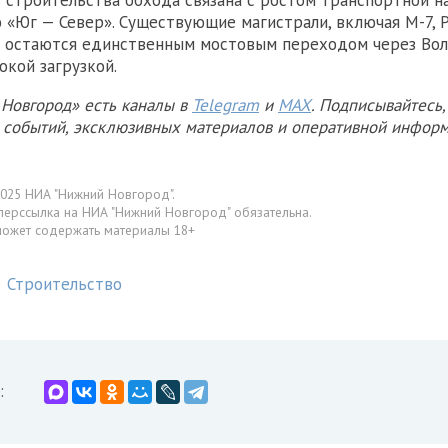
строительства обхода связана с ростом транспортной н
 «Юг — Север». Существующие магистрали, включая М-7, 
 остаются единственным мостовым переходом через Волг
окой загрузкой.
Новгород» есть каналы в
Telegram
и
MAX
. Подписывайтесь,
х событий, эксклюзивных материалов и оперативной информ
025 НИА "Нижний Новгород".
перссылка на НИА "Нижний Новгород" обязательна.
может содержать материалы 18+
Строительство
: