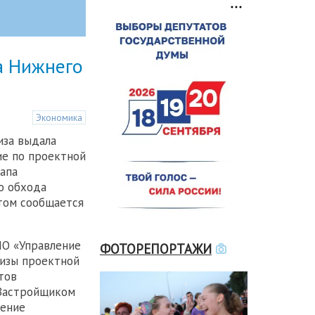
а Нижнего
Экономика
иза выдала
ие по проектной
апа
о обхода
том сообщается
НО «Управление
ФОТОРЕПОРТАЖИ
изы проектной
тов
 Застройщиком
ление