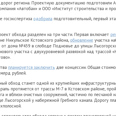
 дорог региона. Проектную документацию подготовили 
омпания «Автобан» и ООО «Институт строительства и про
е госэкспертиза
одобрила
подготовительный, первый эта
роект обхода разделен на три части. Первая включает
ре
не Никульское Кстовского района,
обновление
участка н
а от дома №459 в слободе Подновье до улицы Лысогорско
нового участка с двухуровневой развязкой над трассой 
ово».
ства
планируется заключить
две концессии. Общая стоимо
млрд рублей.
ный обход станет одной из крупнейших инфраструктурн
траль протянется от трассы М-7 в Кстовском районе, про
га и вблизи очистных сооружений, частично по песчаной н
це Лысогорской у набережной Гребного канала. Дорогу п
хполосной.