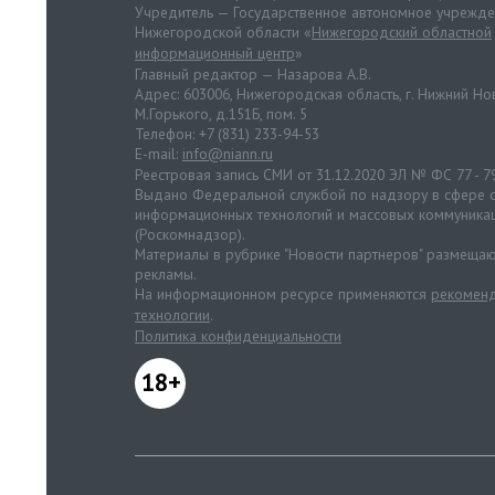
Учредитель — Государственное автономное учрежд
Нижегородской области «
Нижегородский областной
информационный центр
»
Главный редактор — Назарова А.В.
Адрес: 603006, Нижегородская область, г. Нижний Нов
М.Горького, д.151Б, пом. 5
Телефон: +7 (831) 233-94-53
E-mail:
info@niann.ru
Реестровая запись СМИ от 31.12.2020 ЭЛ № ФС 77 - 7
Выдано Федеральной службой по надзору в сфере с
информационных технологий и массовых коммуника
(Роскомнадзор).
Материалы в рубрике "Новости партнеров" размещаю
рекламы.
На информационном ресурсе применяются
рекоменд
технологии
.
Политика конфиденциальности
18+