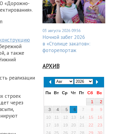
АО «Дорожно-
ектирования».
п
03 августа 2026 09:56
Ночной забег 2026
конструкцию
в «Столице закатов»:
абережной
фоторепортаж
й, а также
«Нижний
АРХИВ
сть реализации
Пн
Вт
Ср
Чт
Пт
Сб
Вс
ых строек
1
2
йдет через
асыпи,
3
4
5
6
7
8
9
ланируют
10
11
12
13
14
15
16
17
18
19
20
21
22
23
24
25
26
27
28
29
30