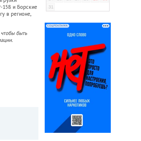
агрузки
Р-158 и Борские
31
у в регионе,
СОЦРЕКЛАМА
 чтобы быть
ации.