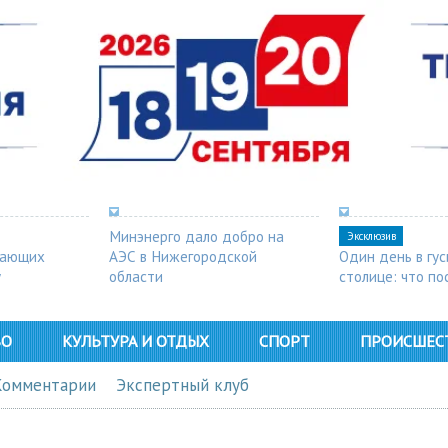
Минэнерго дало добро на
Эксклюзив
шающих
АЭС в Нижегородской
Один день в гу
у
области
столице: что п
в Арзамасе
ВО
КУЛЬТУРА И ОТДЫХ
СПОРТ
ПРОИСШЕС
Комментарии
Экспертный клуб