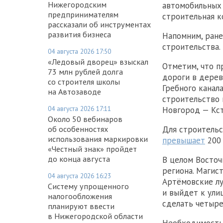
Нижегородским
автомобильных
предпринимателям
строительная к
рассказали об инструментах
развития бизнеса
Напомним, ране
строительства.
04 августа 2026 17:50
«Ледовый дворец» взыскал
Отметим, что п
73 млн рублей долга
дороги в дерев
со строителя школы
Гребного канал
на Автозаводе
строительство 
04 августа 2026 17:11
Новгород — Кст
Около 50 вебинаров
об особенностях
Для строитель
использования маркировки
превышает
200 
«Честный знак» пройдет
до конца августа
В целом Восточ
региона. Магис
04 августа 2026 16:23
Артёмовские лу
Систему упрощенного
и выйдет к ули
налогообложения
сделать четыре
планируют ввести
в Нижегородской области