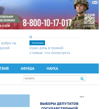
 добро на
Эксклюзив
одской
Один день в гусиной
столице: что посмотреть
в Арзамасе
ТВИЯ
АФИША
НАУКА