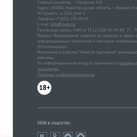
Главный редактор — Назарова А.В.
Адрес: 603006, Нижегородская область, г. Нижний Нов
М.Горького, д.151Б, пом. 5
Телефон: +7 (831) 233-94-53
E-mail:
info@niann.ru
Реестровая запись СМИ от 31.12.2020 ЭЛ № ФС 77 - 7
Выдано Федеральной службой по надзору в сфере с
информационных технологий и массовых коммуника
(Роскомнадзор).
Материалы в рубрике "Новости партнеров" размещаю
рекламы.
На информационном ресурсе применяются
рекоменд
технологии
.
Политика конфиденциальности
18+
НИА в соцсетях: