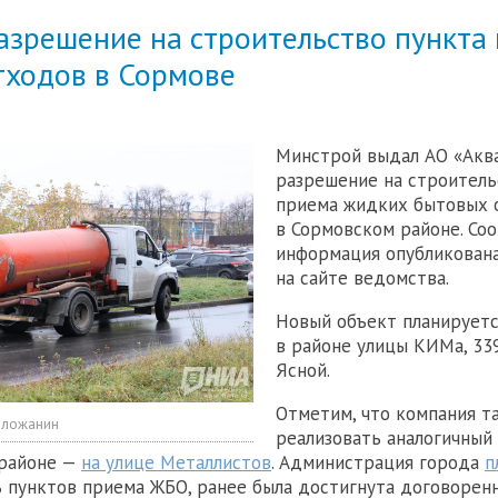
азрешение на строительство пункта
тходов в Сормове
Минстрой выдал АО «Акв
разрешение на строитель
приема жидких бытовых 
в Сормовском районе. Со
информация опубликован
на сайте ведомства.
Новый объект планируетс
в районе улицы КИМа, 33
Ясной.
Отметим, что компания т
оложанин
реализовать аналогичный
 районе —
на улице Металлистов
. Администрация города
п
 пунктов приема ЖБО, ранее была
достигнута договорен