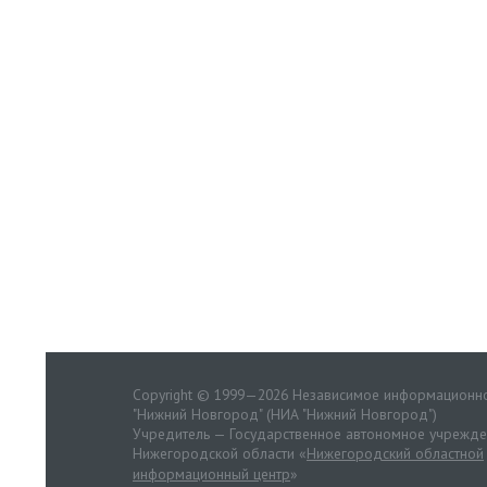
Copyright © 1999—2026 Независимое информационно
"Нижний Новгород" (НИА "Нижний Новгород")
Учредитель — Государственное автономное учрежд
Нижегородской области «
Нижегородский областной
информационный центр
»