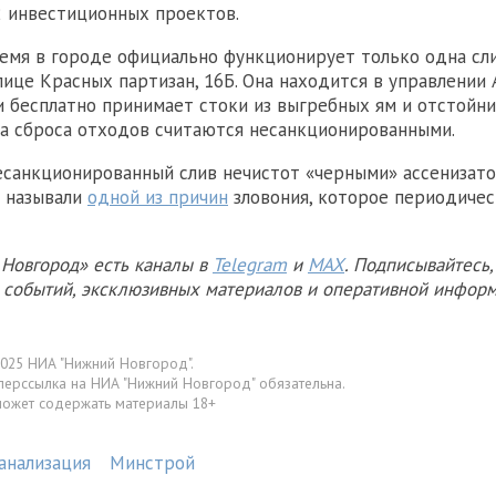
2 инвестиционных проектов
.
емя в городе официально функционирует только одна сл
ице Красных партизан, 16Б. Она находится в управлении
и бесплатно принимает стоки из выгребных ям и отстойни
а сброса отходов считаются несанкционированными.
есанкционированный слив нечистот «черными» ассенизат
у называли
одной из причин
зловония, которое периодичес
Новгород» есть каналы в
Telegram
и
MAX
. Подписывайтесь,
х событий, эксклюзивных материалов и оперативной информ
025 НИА "Нижний Новгород".
перссылка на НИА "Нижний Новгород" обязательна.
может содержать материалы 18+
анализация
Минстрой