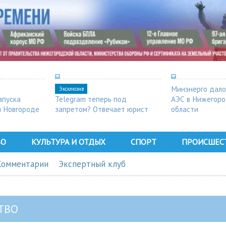
Минэнерго дало
Эксклюзив
апуска
Telegram теперь под
АЭС в Нижегор
м Новгороде
запретом? Отвечает юрист
области
ВО
КУЛЬТУРА И ОТДЫХ
СПОРТ
ПРОИСШЕС
Комментарии
Экспертный клуб
ТВО