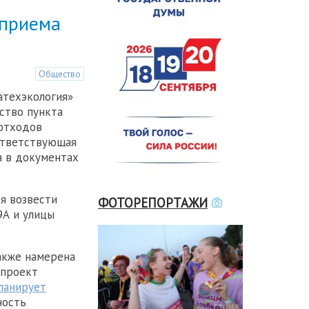
 приема
Общество
атехэкология»
ство пункта
отходов
ответствующая
а в документах
я возвести
ФОТОРЕПОРТАЖИ
9А и улицы
акже намерена
 проект
ланирует
ность