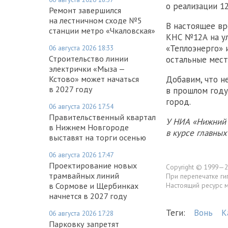
о реализации 1
Ремонт завершился
на лестничном сходе №5
В настоящее вр
станции метро «Чкаловская»
КНС №12А на ул
«Теплоэнерго» 
06 августа 2026 18:33
Строительство линии
остальные мест
электрички «Мыза —
Кстово» может начаться
Добавим, что н
в 2027 году
в прошлом год
город.
06 августа 2026 17:54
Правительственный квартал
У НИА «Нижний 
в Нижнем Новгороде
в курсе главны
выставят на торги осенью
06 августа 2026 17:47
Проектирование новых
Copyright © 1999—2
трамвайных линий
При перепечатке ги
в Сормове и Щербинках
Настоящий ресурс 
начнется в 2027 году
Теги:
Вонь
К
06 августа 2026 17:28
Парковку запретят