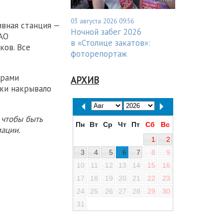
03 августа 2026 09:56
ивная станция —
Ночной забег 2026
 АО
в «Столице закатов»:
ков. Все
фоторепортаж
орами
АРХИВ
ки накрывало
 чтобы быть
Пн
Вт
Ср
Чт
Пт
Сб
Вс
ации.
1
2
3
4
5
6
7
8
9
10
11
12
13
14
15
16
17
18
19
20
21
22
23
24
25
26
27
28
29
30
31