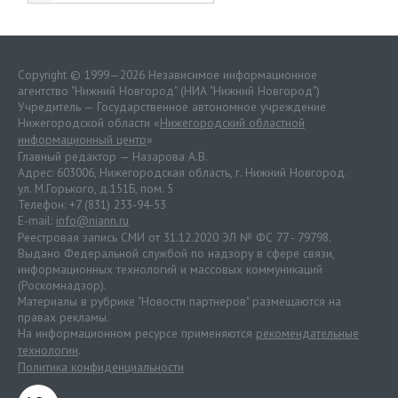
Copyright © 1999—2026 Независимое информационное
агентство "Нижний Новгород" (НИА "Нижний Новгород")
Учредитель — Государственное автономное учреждение
Нижегородской области «
Нижегородский областной
информационный центр
»
Главный редактор — Назарова А.В.
Адрес: 603006, Нижегородская область, г. Нижний Новгород.
ул. М.Горького, д.151Б, пом. 5
Телефон: +7 (831) 233-94-53
E-mail:
info@niann.ru
Реестровая запись СМИ от 31.12.2020 ЭЛ № ФС 77 - 79798.
Выдано Федеральной службой по надзору в сфере связи,
информационных технологий и массовых коммуникаций
(Роскомнадзор).
Материалы в рубрике "Новости партнеров" размещаются на
правах рекламы.
На информационном ресурсе применяются
рекомендательные
технологии
.
Политика конфиденциальности