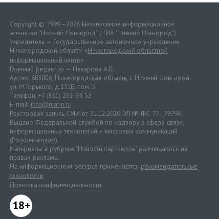
Copyright © 1999—2026 Независимое информационное
агентство "Нижний Новгород" (НИА "Нижний Новгород")
Учредитель — Государственное автономное учреждение
Нижегородской области «
Нижегородский областной
информационный центр
»
Главный редактор — Назарова А.В.
Адрес: 603006, Нижегородская область, г. Нижний Новгород.
ул. М.Горького, д.151Б, пом. 5
Телефон: +7 (831) 233-94-53
E-mail:
info@niann.ru
Реестровая запись СМИ от 31.12.2020 ЭЛ № ФС 77 - 79798.
Выдано Федеральной службой по надзору в сфере связи,
информационных технологий и массовых коммуникаций
(Роскомнадзор).
Материалы в рубрике "Новости партнеров" размещаются на
правах рекламы.
На информационном ресурсе применяются
рекомендательные
технологии
.
Политика конфиденциальности
18+