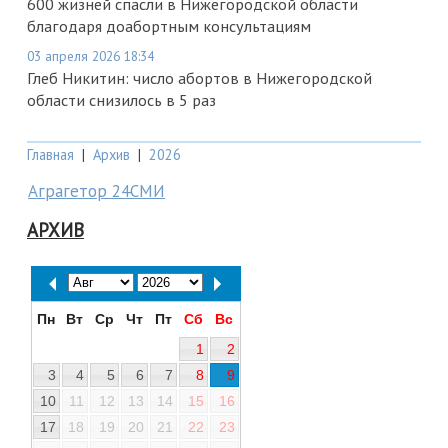
600 жизней спасли в Нижегородской области
благодаря доабортным консультациям
03 апреля 2026 18:34
Глеб Никитин: число абортов в Нижегородской
области снизилось в 5 раз
Главная
|
Архив
|
2026
Аграгетор 24СМИ
АРХИВ
Пн
Вт
Ср
Чт
Пт
Сб
Вс
1
2
3
4
5
6
7
8
9
10
11
12
13
14
15
16
17
18
19
20
21
22
23