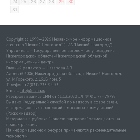
24
25
26
27
28
29
30
31
Copyright © 1999—2026 Независимое информационное
агентство "Нижний Новгород" (НИА "Нижний Новгород")
Учредитель — Государственное автономное учреждение
Нижегородской области «
Нижегородский областной
информационный центр
»
Главный редактор — Назарова А.В.
Адрес: 603006, Нижегородская область, г. Нижний Новгород.
ул. М.Горького, д.151Б, пом. 5
Телефон: +7 (831) 233-94-53
E-mail:
info@niann.ru
Реестровая запись СМИ от 31.12.2020 ЭЛ № ФС 77 - 79798.
Выдано Федеральной службой по надзору в сфере связи,
информационных технологий и массовых коммуникаций
(Роскомнадзор).
Материалы в рубрике "Новости партнеров" размещаются на
правах рекламы.
На информационном ресурсе применяются
рекомендательные
технологии
.