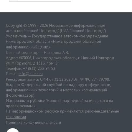
Copyright © 1999—2026 Независимое информационное
агентство "Нижний Новгород" (НИА "Нижний Новгород")
Учредитель — Государственное автономное учреждение
Нижегородской области «
Нижегородский областной
информационный центр
»
Главный редактор — Назарова А.В.
Адрес: 603006, Нижегородская область, г. Нижний Новгород.
ул. М.Горького, д.151Б, пом. 5
Телефон: +7 (831) 233-94-53
E-mail:
info@niann.ru
Реестровая запись СМИ от 31.12.2020 ЭЛ № ФС 77 - 79798.
Выдано Федеральной службой по надзору в сфере связи,
информационных технологий и массовых коммуникаций
(Роскомнадзор).
Материалы в рубрике "Новости партнеров" размещаются на
правах рекламы.
На информационном ресурсе применяются
рекомендательные
технологии
.
Политика конфиденциальности