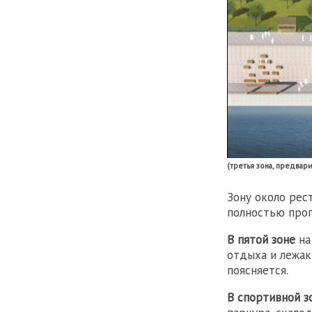
(третья зона, предвар
Зону около рес
полностью прог
В пятой зоне
на
отдыха и лежак
поясняется.
В спортивной з