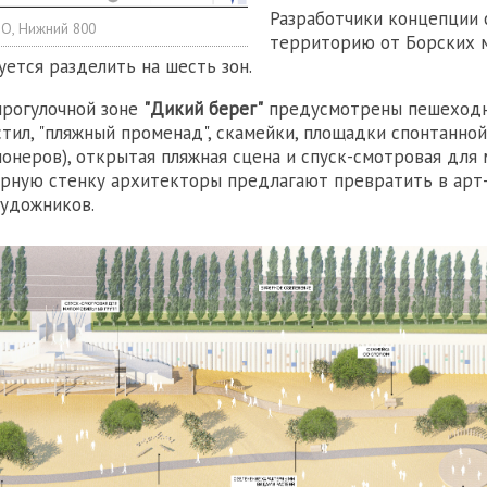
Разработчики концепции 
НО, Нижний 800
территорию от Борских 
уется разделить на шесть зон.
прогулочной зоне
"Дикий берег"
предусмотрены пешеход
тил, "пляжный променад", скамейки, площадки спонтанной
ионеров), открытая пляжная сцена и спуск-смотровая для
рную стенку архитекторы предлагают превратить в арт
удожников.