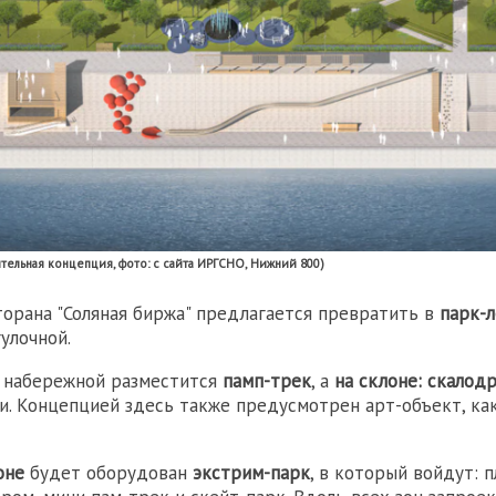
ительная концепция, фото: с сайта ИРГСНО, Нижний 800)
торана "Соляная биржа" предлагается превратить в
парк-л
улочной.
 набережной разместится
памп-трек
, а
на склоне: скалод
и. Концепцией здесь также предусмотрен арт-объект, ка
оне
будет оборудован
экстрим-парк
, в который войдут: 