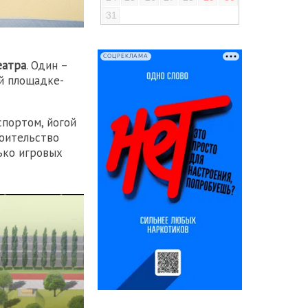
31
СОЦРЕКЛАМА
еатра
. Один –
й площадке-
спортом, йогой
роительство
ько игровых