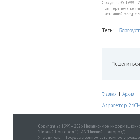
Copyright © 1999—2
При перепечатке ги
Настоящий ресурс 
Теги:
Благоус
Поделиться
Главная
|
Архив
|
Аграгетор 24С
Copyright © 1999—2026 Независимое информационно
"Нижний Новгород" (НИА "Нижний Новгород")
Учредитель — Государственное автономное учрежд