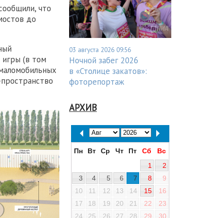
сообщили, что
мостов до
ный
03 августа 2026 09:56
 игры (в том
Ночной забег 2026
 маломобильных
в «Столице закатов»:
-пространство
фоторепортаж
АРХИВ
Пн
Вт
Ср
Чт
Пт
Сб
Вс
1
2
3
4
5
6
7
8
9
10
11
12
13
14
15
16
17
18
19
20
21
22
23
24
25
26
27
28
29
30