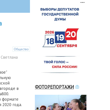
а
Общество
 Светлана
вое"
льную
жской
ФОТОРЕПОРТАЖИ
вгороде в
а800.
в формате
 2020 года.