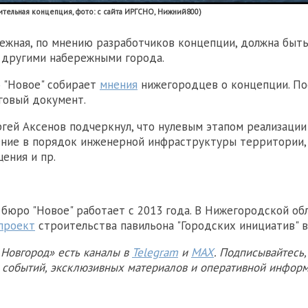
ительная концепция, фото: с сайта ИРГСНО, Нижний800)
ежная, по мнению разработчиков концепции, должна быт
 другими набережными города.
 "Новое" собирает
мнения
нижегородцев о концепции. По
говый документ.
гей Аксенов подчеркнул, что нулевым этапом реализаци
ние в порядок инженерной инфраструктуры территории,
ения и пр.
бюро "Новое" работает с 2013 года. В Нижегородской об
проект
строительства павильона "Городских инициатив" в
Новгород» есть каналы в
Telegram
и
MAX
. Подписывайтесь,
х событий, эксклюзивных материалов и оперативной информ