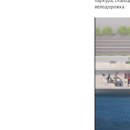
паркура, скало
велодорожка.