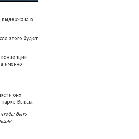
ь выдержана в
сле этого будет
и концепции
 а именно
ласти оно
 парке Выксы.
 чтобы быть
ации.