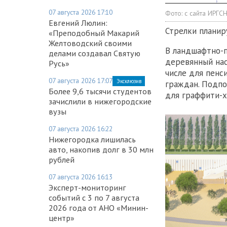
07 августа 2026 17:10
Фото:
с сайта ИРГС
Евгений Люлин:
Стрелки планир
«Преподобный Макарий
Желтоводский своими
В ландшафтно-
делами создавал Святую
деревянный нас
Русь»
числе для пенс
07 августа 2026 17:07
Эксклюзив
граждан. Подпо
Более 9,6 тысячи студентов
для граффити-х
зачислили в нижегородские
вузы
07 августа 2026 16:22
Нижегородка лишилась
авто, накопив долг в 30 млн
рублей
07 августа 2026 16:13
Эксперт-мониторинг
событий с 3 по 7 августа
2026 года от АНО «Минин-
центр»