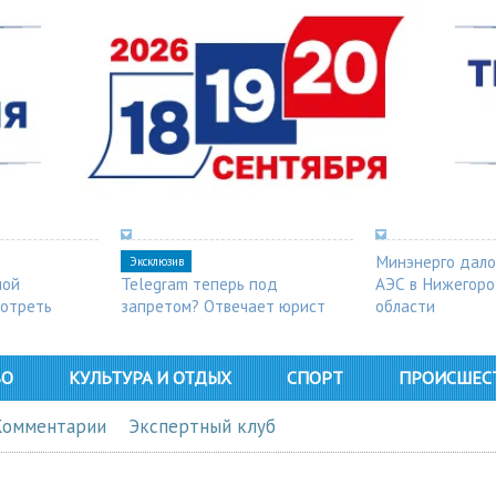
Минэнерго дало
Эксклюзив
ной
Telegram теперь под
АЭС в Нижегор
мотреть
запретом? Отвечает юрист
области
ВО
КУЛЬТУРА И ОТДЫХ
СПОРТ
ПРОИСШЕС
Комментарии
Экспертный клуб