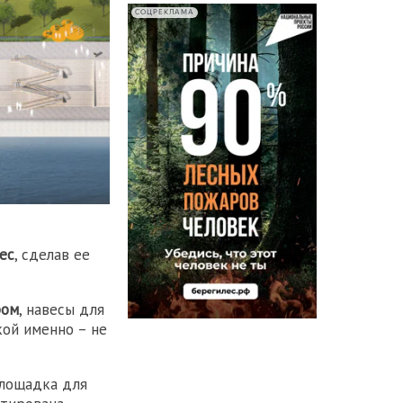
СОЦРЕКЛАМА
ес
, сделав ее
ром
, навесы для
кой именно – не
площадка для