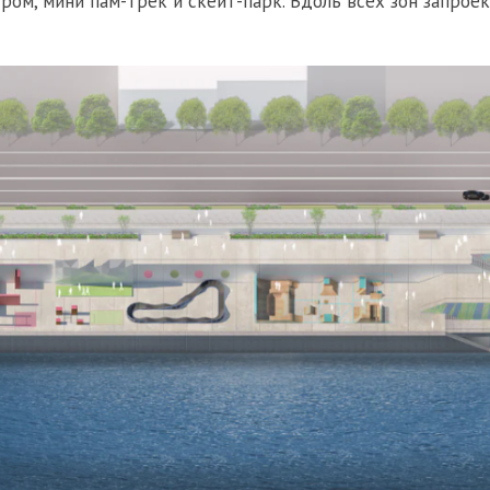
дром, мини пам-трек и скейт-парк. Вдоль всех зон запрое