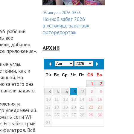
03 августа 2026 09:56
Ночной забег 2026
в «Столице закатов»:
 95 рабочий
фоторепортаж
рь все
или, добавив
АРХИВ
се приложения».
ные углы.
ткими, как и
Пн
Вт
Ср
Чт
Пт
Сб
Вс
зящной. На
з-за этого она
1
2
панели задач в
3
4
5
6
7
8
9
10
11
12
13
14
15
16
мления и
17
18
19
20
21
22
23
тр уведомлений.
24
25
26
27
28
29
30
чать сети Wi-
ь. Есть быстрый
31
 фильтров. Всё