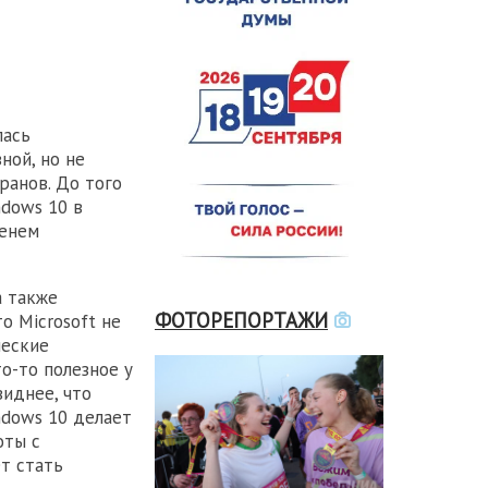
лась
ной, но не
ранов. До того
ndows 10 в
менем
а также
ФОТОРЕПОРТАЖИ
о Microsoft не
ческие
о-то полезное у
иднее, что
ndows 10 делает
оты с
т стать