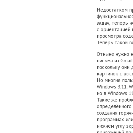
Недостатком пр
функциональнос
задач, теперь 
с ориентацией 
просмотра соде
Теперь такой в
Отныне нужно н
письма из Gmai
поскольку они 
картинок с выс
Но многие поль
Windows 3.11, W
но в Windows 11
Такие же пробл
определённого 
создания горяч
программах или
нижнем углу эк
приложений при