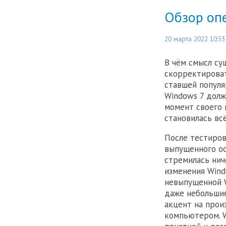
Обзор оп
20 марта 2022 10:53
В чём смысл су
скорректироват
ставшей популя
Windows 7 долж
момент своего 
становилась вс
После тестиров
выпущенного ос
стремилась нич
изменения Wind
невыпущенной W
даже небольшие
акцент на прои
компьютером. W