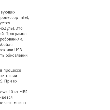
ствующих
оцессор Intel,
уется
одуль). Это
ий. Программа
требованиям.
 обойдя
иск или USB-
ать обновлений.
 в процессе
тветствии
S. При их
dows 10 из MBR
ридётся
ле чего можно