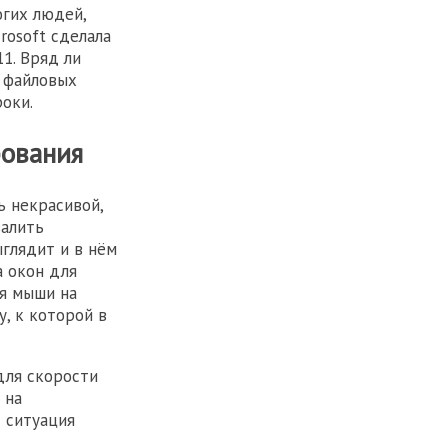
огих людей,
rosoft сделала
1. Вряд ли
 файловых
оки.
рования
ь некрасивой,
валить
глядит и в нём
а окон для
я мыши на
, к которой в
для скорости
 на
 ситуация