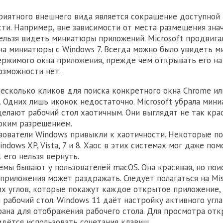
иятного внешнего вида является сокращение доступной
ти. Например, вне зависимости от места размещения знач
нельзя видеть миниатюры приложений. Microsoft продвига
на миниатюры с Windows 7. Всегда можно было увидеть 
ржимого окна приложения, прежде чем открывать его на 
озможности нет.
есколько кликов для поиска конкретного окна Chrome ил
l. Одних лишь иконок недостаточно. Microsoft убрала мин
делают рабочий стол хаотичным. Они выглядят не так крас
оким разрешением.
зователи Windows привыкли к хаотичности. Некоторые п
indows XP, Vista, 7 и 8. Хаос в этих системах мог даже пом
 его нельзя вернуть.
емы бывают у пользователей macOS. Она красивая, но пои
приложения может раздражать. Следует полагаться на Miss
их углов, которые покажут каждое открытое приложение, 
 рабочий стол. Windows 11 даёт настройку активного угла
рана для отображения рабочего стола. Для просмотра от
дётся использовать сочетания клавиш.