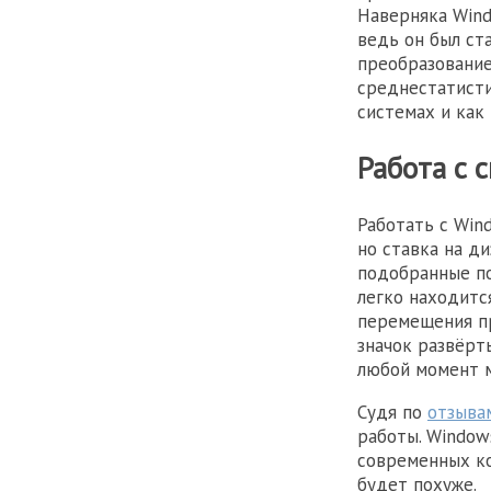
Наверняка Wind
ведь он был ст
преобразование
среднестатисти
системах и как
Работа с 
Работать с Win
но ставка на д
подобранные по
легко находитс
перемещения пр
значок развёрт
любой момент м
Судя по
отзыва
работы. Windows
современных ко
будет похуже.