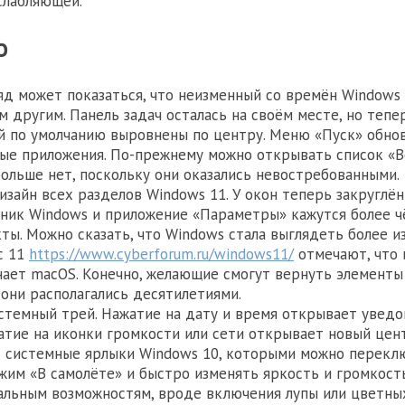
слабляющей.
о
яд может показаться, что неизменный со времён Windows
м другим. Панель задач осталась на своём месте, но тепе
й по умолчанию выровнены по центру. Меню «Пуск» обнов
е приложения. По-прежнему можно открывать список «В
ольше нет, поскольку они оказались невостребованными.
изайн всех разделов Windows 11. У окон теперь закруглён
ник Windows и приложение «Параметры» кажутся более чё
ты. Можно сказать, что Windows стала выглядеть более и
с 11
https://www.cyberforum.ru/windows11/
отмечают, что и
ает macOS. Конечно, желающие смогут вернуть элементы 
 они располагались десятилетиями.
стемный трей. Нажатие на дату и время открывает уведо
атие на иконки громкости или сети открывает новый цен
 системные ярлыки Windows 10, которыми можно переклю
ежим «В самолёте» и быстро изменять яркость и громкост
альным возможностям, вроде включения лупы или цветных