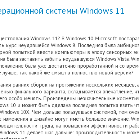
ерационной системы Windows 11
ществования Windows 11? В Windows 10 Microsoft постара
ь курс неудавшейся Windows 8. Последняя была амбициоз
рной попыткой ввести компьютеры в эпоху сенсорных эк
на была заставить забыть неудавшуюся Windows Vista. Wi
появление была уже достаточно проработанной и со вре
ё лучше, так какой же смысл в полностью новой версии?
ания ранних сборок на протяжении нескольких месяцев, 
енью финального варианта, складывается впечатление, чт
его особо менять. Произведены незначительные космети
ows 10 и может быть сделана последняя попытка взять чт
indows 10X. Чем дольше пользуешься системой, тем очев
 изменения в дизайне могут иметь большое значение. Wi
зводительности труда, на повышении эффективности раб
indows 11 делает шаг дальше: производительность може