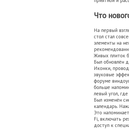
приятной и рас
Что новог
На первый взгл
стол стал совсе
элементы на не
рекомендованны
Живых плиток б
Был обновлён д
Иконки, провод
звуковые эффек
форуме виндоу
больше напомин
левый угол, где
Был изменён си
календарь. Наж
Это напоминает
Fi, включать р
доступ к специ