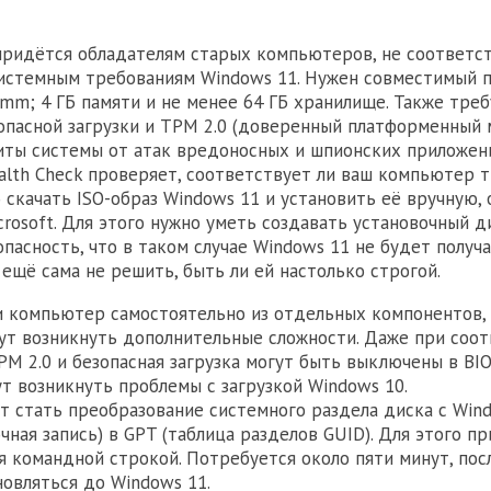
придётся обладателям старых компьютеров, не соответ
стемным требованиям Windows 11. Нужен совместимый пр
mm; 4 ГБ памяти и не менее 64 ГБ хранилище. Также треб
пасной загрузки и TPM 2.0 (доверенный платформенный м
ты системы от атак вредоносных и шпионских приложен
ealth Check проверяет, соответствует ли ваш компьютер 
о скачать ISO-образ Windows 11 и установить её вручную,
crosoft. Для этого нужно уметь создавать установочный д
опасность, что в таком случае Windows 11 не будет получ
 ещё сама не решить, быть ли ей настолько строгой.
и компьютер самостоятельно из отдельных компонентов,
ут возникнуть дополнительные сложности. Даже при соо
PM 2.0 и безопасная загрузка могут быть выключены в BIO
т возникнуть проблемы с загрузкой Windows 10.
 стать преобразование системного раздела диска с Win
очная запись) в GPT (таблица разделов GUID). Для этого п
я командной строкой. Потребуется около пяти минут, пос
овляться до Windows 11.