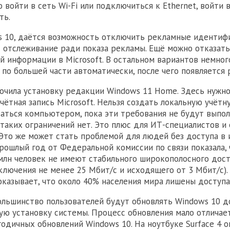
 войти в сеть Wi-Fi или подключиться к Ethernet, войти 
ть.
s 10, даётся возможность отключить рекламные идентиф
отслеживание ради показа рекламы. Ещё можно отказать
й информации в Microsoft. В остальном вариантов немног
 по большей части автоматически, после чего появляется 
точила установку редакции Windows 11 Home. Здесь нужн
чётная запись Microsoft. Нельзя создать локальную учётн
аться компьютером, пока эти требования не будут выпол
 таких ограничений нет. Это плюс для ИТ-специалистов и
 Это же может стать проблемой для людей без доступа в 
прошлый год от Федеральной комиссии по связи показала,
млн человек не имеют стабильного широкополосного дост
лючения не менее 25 Мбит/с и исходящего от 3 Мбит/с).
показывает, что около 40% населения мира лишены доступа
ольшинство пользователей будут обновлять Windows 10 до
ую установку системы. Процесс обновления мало отличае
годичных обновлений Windows 10. На ноутбуке Surface 4 о