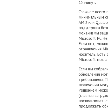
15 минут.
Сложнее всего 
минимальным си
AMD или Qualco
поддержка безо
механизмы защи
Microsoft PC H
Если нет, можн
ограничения Mi
носитель. Есть 
Microsoft могла
Если вы собрал
обновления мог
требованиям, T
включении могу
Решением может
(главная загруз
воспользоватьс
продолжать обн