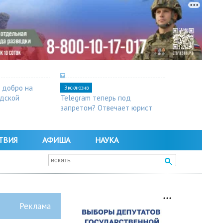
 добро на
Эксклюзив
одской
Telegram теперь под
запретом? Отвечает юрист
ТВИЯ
АФИША
НАУКА