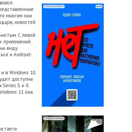
вовсе.
СОЦРЕКЛАМА
представленные
отя многим они
ндаря, новостей
чистым. С левой
х приложений.
на виду.
ься и Android-
и в Windows 10.
будет доступна
Series S и X.
Windows 11 она
СОЦРЕКЛАМА
истаете