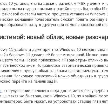
ows 10 установлена на диске с разделом MBR у очень мн
андартом на старых компьютерах. Хотелось бы, чтобы Mic
 файловой системы частью процесса установки Windows 1
ческий домашний пользователь сможет понять разницу в
 преобразовать одну в другую при помощи командной стр
системой: новый облик, новые разоча
dows 11 удобно и даже приятно. Windows 10 нельзя назват
изайн Windows 11 делает её более утонченной. Можно пох
 цвету темы. Новое приложение «Параметры» отлично вы
я всё необходимое. Понравилась автоматическая привязк
иложения в нужную область экрана наведением указател
ывания. Несколько приложений можно объединять в группу
ожно перейти на панели задач.
м
, это улучшение внешнего вида достигается без ущерба 
 11 такая же быстрая, как и Windows 10, по крайней мере
мпьютерах. Быть может, на устройствах старше пяти лет