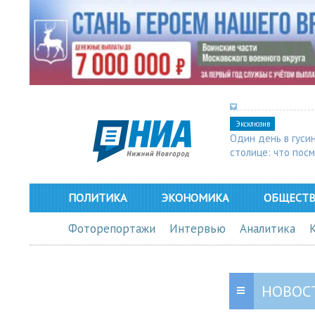
Эксклюзив
Один день в гуси
столице: что пос
в Арзамасе
ПОЛИТИКА
ЭКОНОМИКА
ОБЩЕСТ
Фоторепортажи
Интервью
Аналитика
НОВОС