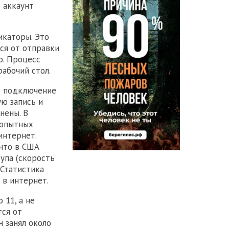
в аккаунт
икаторы. Это
ся от отправки
о. Процесс
рабочий стол.
о подключение
ую запись и
нены. В
 опытных
интернет.
 что в США
упа (скорость
 Статистика
 в интернет.
 11, а не
тся от
н занял около