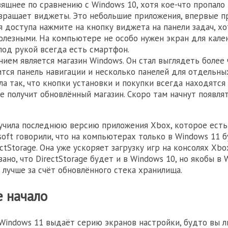
зящнее по сравнению с Windows 10, хотя кое-что пропало 
вращает виджеты. Это небольшие приложения, впервые 
ля доступа нажмите на кнопку виджета на панели задач, х
олезными. На компьютере не особо нужен экран для кале
 под рукой всегда есть смартфон.
ием является магазин Windows. Он стал выглядеть более 
тся панель навигации и несколько панелей для отдельны
ла так, что кнопки установки и покупки всегда находятся 
е получит обновлённый магазин. Скоро там начнут появлят
учила последнюю версию приложения Xbox, которое есть 
osoft говорили, что на компьютерах только в Windows 11 
ctStorage. Она уже ускоряет загрузку игр на консолях Xbox 
ано, что DirectStorage будет и в Windows 10, но якобы в 
 лучше за счёт обновлённого стека хранилища.
 начало
Windows 11 выдаёт серию экранов настройки, будто вы л