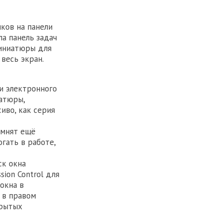
ков на панели
ла панель задач
миниатюры для
весь экран.
и электронного
иатюры,
иво, как серия
омнят ещё
огать в работе,
ск окна
ion Control для
окна в
 в правом
крытых