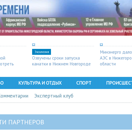
Минэнерго дало
Эксклюзив
ной
Озвучены сроки запуска
АЭС в Нижегор
мотреть
канатки в Нижнем Новгороде
области
ВО
КУЛЬТУРА И ОТДЫХ
СПОРТ
ПРОИСШЕС
Комментарии
Экспертный клуб
ТИ ПАРТНЕРОВ