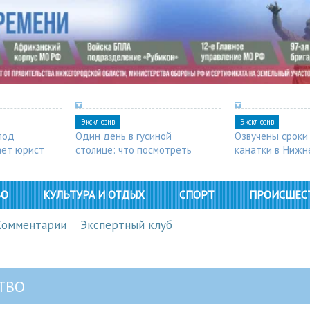
Эксклюзив
Эксклюзив
под
Один день в гусиной
Озвучены сроки
ает юрист
столице: что посмотреть
канатки в Нижн
в Арзамасе
ВО
КУЛЬТУРА И ОТДЫХ
СПОРТ
ПРОИСШЕС
Комментарии
Экспертный клуб
ТВО