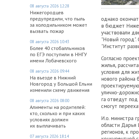
08 августа 2026 12:28
Нижегородцев
предупредили, что пыль
однако окончат
за холодильником может
в бюджет Нижег
вызвать пожар
участвовали дв
"Новый город".
08 августа 2026 10:43
"Институт разв
Более 40 стобалльников
по ЕГЭ поступили в ННГУ
Согласно проек
имени Лобачевского
жилья, рассчит
08 августа 2026 09:44
условия для жи
На въезде в Нижний
нового района 
Новгород у Большой Ельни
проектируемую 
изменили схему движения
улично-дорожно
га отведут под
08 августа 2026 08:00
смогут перееха
Алименты на родителей:
кто, сколько и при каких
И.о. министра 
условиях должен
области Дарья 
их выплачивать
регионов, к пр
07 августа 2026 18:14
конкурентной с