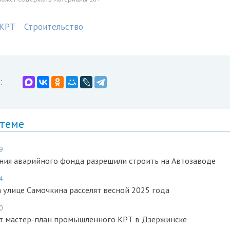
КРТ
Строительство
:
 теме
9
ния аварийного фонда разрешили строить на Автозаводе
4
 улице Самочкина расселят весной 2025 года
0
т мастер-план промышленного КРТ в Дзержинске