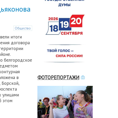
Дьяконова
Общество
вели итоги
чения договора
 территории
йоне.
ло белгородское
редметом
контурная
ФОТОРЕПОРТАЖИ
оложена в
 Борской,
роспекта
у улицами
б этом