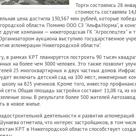
Торги состоялись 28 янва
стоимость составляла 14,
ельная цена достигла 130,567 млн рублей, которые побед
ородской области. Помимо ООО СЗ "Альфа.Норма", в конк
е другие компании — нижегородская ГК "Агроспецтех" и 
 Организатором аукциона выступило государственное уч
ития агломерации Нижегородской области".
ту, в рамках КРТ планируется построить 90 тысяч квадр
анных на более чем 3000 человек. Это также позволит ул
телей 25 многоквартирных и двух частных домов. Инфра
будет включать детский сад на 100 мест, инженерные ко
школу на 825 учеников. Кроме того, инвестор профинанс
й сети. Общая площадь застройки составит 11,08 га, из к
 зеленые зоны. В результате более 500 жителей Автозавод
ть в новое жилье.
градостроительной деятельности и развития агломераци
Шунаева отметила, что интерес застройщиков, в том числ
оектам КРТ в Нижегородской области способствует созд
реды.