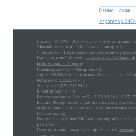
Главная
|
Архив
|
Аграгетор 24С
Copyright © 1999—2026 Независимое информационно
"Нижний Новгород" (НИА "Нижний Новгород")
Учредитель — Государственное автономное учрежд
Нижегородской области «
Нижегородский областной
информационный центр
»
Главный редактор — Назарова А.В.
Адрес: 603006, Нижегородская область, г. Нижний Нов
М.Горького, д.151Б, пом. 5
Телефон: +7 (831) 233-94-53
E-mail:
info@niann.ru
Реестровая запись СМИ от 31.12.2020 ЭЛ № ФС 77 - 7
Выдано Федеральной службой по надзору в сфере с
информационных технологий и массовых коммуника
(Роскомнадзор).
Материалы в рубрике "Новости партнеров" размещаю
рекламы.
На информационном ресурсе применяются
рекоменд
технологии
.