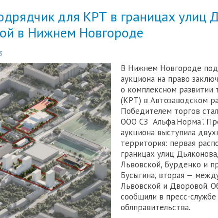
одрядчик для КРТ в границах улиц 
кой в Нижнем Новгороде
3
В Нижнем Новгороде под
аукциона на право заклю
о комплексном развитии
(КРТ) в Автозаводском ра
Победителем торгов ста
ООО СЗ "Альфа.Норма". П
аукциона выступила двух
территория: первая расп
границах улиц Дьяконова,
Львовской, Бурденко и п
Бусыгина, вторая — межд
Львовской и Дворовой. О
сообщили в пресс-службе
облправительства.