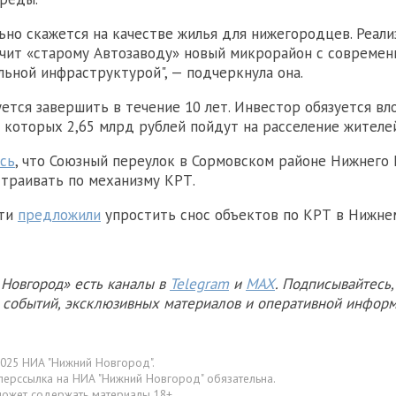
ьно скажется на качестве жилья для нижегородцев. Реали
чит «старому Автозаводу» новый микрорайон с современ
льной инфраструктурой", — подчеркнула она.
ется завершить в течение 10 лет. Инвестор обязуется вл
з которых 2,65 млрд рублей пойдут на расселение жителей
сь
, что Союзный переулок в Сормовском районе Нижнего
страивать по механизму КРТ.
сти
предложили
упростить снос объектов по КРТ в Нижне
Новгород» есть каналы в
Telegram
и
MAX
. Подписывайтесь,
х событий, эксклюзивных материалов и оперативной информ
025 НИА "Нижний Новгород".
перссылка на НИА "Нижний Новгород" обязательна.
может содержать материалы 18+