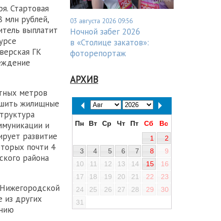
ря. Стартовая
8 млн рублей,
03 августа 2026 09:56
итель выплатит
Ночной забег 2026
урсе
в «Столице закатов»:
тверская ГК
фоторепортаж
реждение
АРХИВ
атных метров
учшить жилищные
структура
Пн
Вт
Ср
Чт
Пт
Сб
Вс
ммуникации и
ирует развитие
1
2
оторых почти 4
3
4
5
6
7
8
9
ского района
10
11
12
13
14
15
16
17
18
19
20
21
22
23
й Нижегородской
24
25
26
27
28
29
30
е из других
31
анию