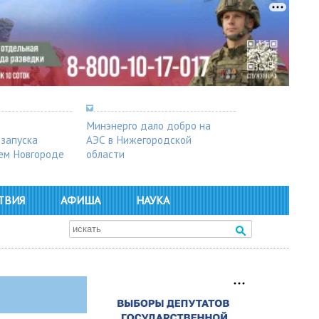
Минэнерго дало добро на
 запуска
АЭС в Нижегородской
ем Новгороде
области
ТВИЯ
АФИША
НАУКА