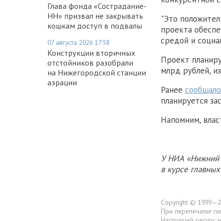
Глава фонда «Сострадание-
НН» призвал не закрывать
"Это положител
кошкам доступ в подвалы
проекта обеспе
средой и социа
07 августа 2026 17:58
Конструкции вторичных
Проект планиру
отстойников разобрали
млрд рублей, и
на Нижегородской станции
аэрации
Ранее
сообщало
планируется за
Напомним, вла
У НИА «Нижний 
в курсе главны
Copyright © 1999—2
При перепечатке ги
Настоящий ресурс 