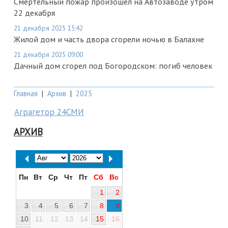
Смертельный пожар произошел на Автозаводе утром
22 декабря
21 декабря 2025 15:42
Жилой дом и часть двора сгорели ночью в Балахне
21 декабря 2025 09:00
Дачный дом сгорел под Богородском: погиб человек
Главная
|
Архив
|
2025
Аграгетор 24СМИ
АРХИВ
Пн
Вт
Ср
Чт
Пт
Сб
Вс
1
2
3
4
5
6
7
8
9
10
11
12
13
14
15
16