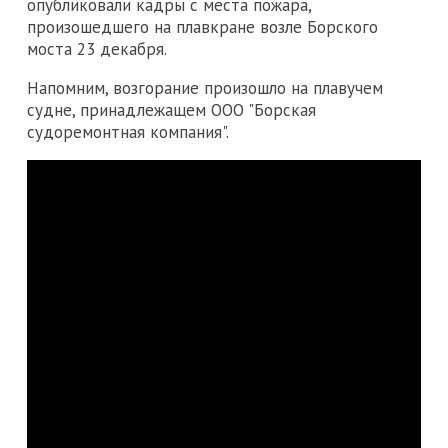
опубликовали кадры с места пожара,
произошедшего на плавкране возле Борского
моста 23 декабря.
Напомним, возгорание произошло на плавучем
судне, принадлежащем ООО "Борская
судоремонтная компания".