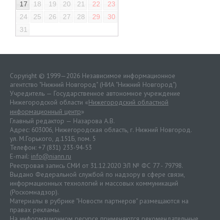
17
18
19
20
21
22
23
24
25
26
27
28
29
30
31
Copyright © 1999—2026 Независимое информационное
агентство "Нижний Новгород" (НИА "Нижний Новгород")
Учредитель — Государственное автономное учреждение
Нижегородской области «
Нижегородский областной
информационный центр
»
Главный редактор — Назарова А.В.
Адрес: 603006, Нижегородская область, г. Нижний Новгород.
ул. М.Горького, д.151Б, пом. 5
Телефон: +7 (831) 233-94-53
E-mail:
info@niann.ru
Реестровая запись СМИ от 31.12.2020 ЭЛ № ФС 77 - 79798.
Выдано Федеральной службой по надзору в сфере связи,
информационных технологий и массовых коммуникаций
(Роскомнадзор).
Материалы в рубрике "Новости партнеров" размещаются на
правах рекламы.
На информационном ресурсе применяются
рекомендательные