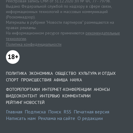
Реестровая запись СМИ от 31.12.2020 ЭЛ № ФС 77 - 79798.
Выдано Федеральной службой по надзору в сфере связи,
информационных технологий и массовых коммуникаций
(Роскомнадзор).
Материалы в рубрике "Новости партнеров" размещаются на
правах рекламы.
На информационном ресурсе применяются
рекомендательные
технологии
.
Политика конфиденциальности
18+
ПОЛИТИКА
ЭКОНОМИКА
ОБЩЕСТВО
КУЛЬТУРА И ОТДЫХ
СПОРТ
ПРОИСШЕСТВИЯ
АФИША
НАУКА
ФОТОРЕПОРТАЖИ
ИНТЕРНЕТ-КОНФЕРЕНЦИИ
АНОНСЫ
ВИДЕОКОНТЕНТ
ИНТЕРВЬЮ
КОММЕНТАРИИ
РЕЙТИНГ НОВОСТЕЙ
Главная
Подписка
Поиск
RSS
Печатная версия
Написать нам
Реклама на сайте
О редакции