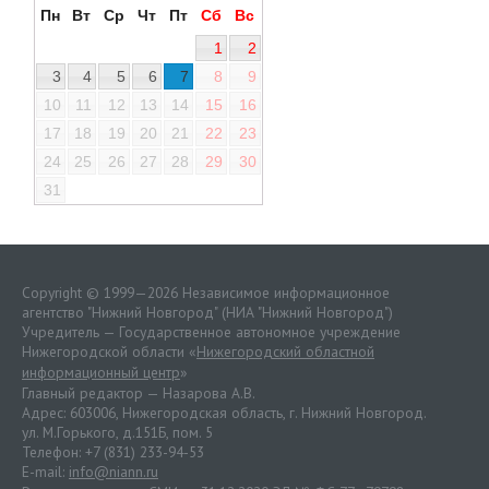
Пн
Вт
Ср
Чт
Пт
Сб
Вс
1
2
3
4
5
6
7
8
9
10
11
12
13
14
15
16
17
18
19
20
21
22
23
24
25
26
27
28
29
30
31
Copyright © 1999—2026 Независимое информационное
агентство "Нижний Новгород" (НИА "Нижний Новгород")
Учредитель — Государственное автономное учреждение
Нижегородской области «
Нижегородский областной
информационный центр
»
Главный редактор — Назарова А.В.
Адрес: 603006, Нижегородская область, г. Нижний Новгород.
ул. М.Горького, д.151Б, пом. 5
Телефон: +7 (831) 233-94-53
E-mail:
info@niann.ru