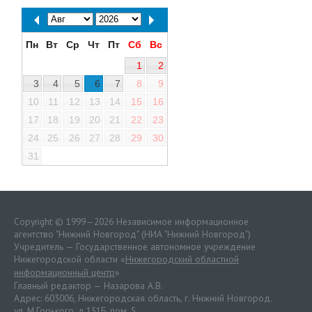
Пн
Вт
Ср
Чт
Пт
Сб
Вс
1
2
3
4
5
6
7
8
9
10
11
12
13
14
15
16
17
18
19
20
21
22
23
24
25
26
27
28
29
30
31
Copyright © 1999—2026 Независимое информационное
агентство "Нижний Новгород" (НИА "Нижний Новгород")
Учредитель — Государственное автономное учреждение
Нижегородской области «
Нижегородский областной
информационный центр
»
Главный редактор — Назарова А.В.
Адрес: 603006, Нижегородская область, г. Нижний Новгород.
ул. М.Горького, д.151Б, пом. 5