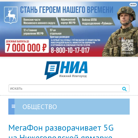
ОБЩЕСТВО
МегаФон разворачивает 5G
на Нижегородской ярмарке