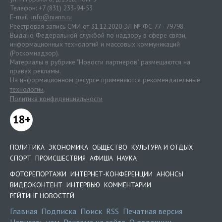
Телефон: +7 (831) 233-94-53
E-mail:
info@niann.ru
Реестровая запись СМИ от 31.12.2020 ЭЛ № ФС 77 - 79798.
Выдано Федеральной службой по надзору в сфере связи,
информационных технологий и массовых коммуникаций
(Роскомнадзор).
Материалы в рубрике "Новости партнеров" размещаются на
правах рекламы.
На информационном ресурсе применяются
рекомендательные
технологии
.
Политика конфиденциальности
18+
ПОЛИТИКА
ЭКОНОМИКА
ОБЩЕСТВО
КУЛЬТУРА И ОТДЫХ
СПОРТ
ПРОИСШЕСТВИЯ
АФИША
НАУКА
ФОТОРЕПОРТАЖИ
ИНТЕРНЕТ-КОНФЕРЕНЦИИ
АНОНСЫ
ВИДЕОКОНТЕНТ
ИНТЕРВЬЮ
КОММЕНТАРИИ
РЕЙТИНГ НОВОСТЕЙ
Главная
Подписка
Поиск
RSS
Печатная версия