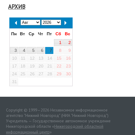
АРХИВ
Пн
Вт
Ср
Чт
Пт
Сб
Вс
1
2
3
4
5
6
7
8
9
10
11
12
13
14
15
16
17
18
19
20
21
22
23
24
25
26
27
28
29
30
31
Copyright © 1999—2026 Независимое информационное
агентство "Нижний Новгород" (НИА "Нижний Новгород")
Учредитель — Государственное автономное учреждение
Нижегородской области «
Нижегородский областной
информационный центр
»