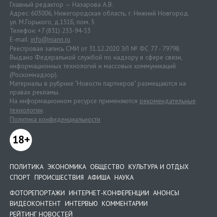
Главный редактор — Назарова А.В.
Адрес: 603006, Нижегородская область, г. Нижний Новгород.
ул. М.Горького, д.151Б, пом. 5
Телефон: +7 (831) 233-94-53
E-mail:
info@niann.ru
Реестровая запись СМИ от 31.12.2020 ЭЛ № ФС 77 - 79798.
Выдано Федеральной службой по надзору в сфере связи,
информационных технологий и массовых коммуникаций
(Роскомнадзор).
Материалы в рубрике "Новости партнеров" размещаются на
правах рекламы.
На информационном ресурсе применяются
рекомендательные
технологии
.
Политика конфиденциальности
18+
ПОЛИТИКА
ЭКОНОМИКА
ОБЩЕСТВО
КУЛЬТУРА И ОТДЫХ
СПОРТ
ПРОИСШЕСТВИЯ
АФИША
НАУКА
ФОТОРЕПОРТАЖИ
ИНТЕРНЕТ-КОНФЕРЕНЦИИ
АНОНСЫ
ВИДЕОКОНТЕНТ
ИНТЕРВЬЮ
КОММЕНТАРИИ
РЕЙТИНГ НОВОСТЕЙ