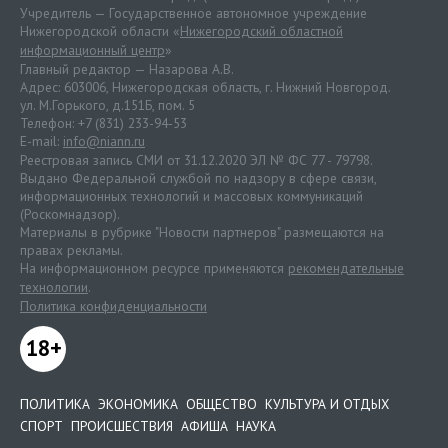
Учредитель — Государственное автономное учреждение
Нижегородской области «
Нижегородский областной
информационный центр
»
Главный редактор — Назарова А.В.
Адрес: 603006, Нижегородская область, г. Нижний Новгород.
ул. М.Горького, д.151Б, пом. 5
Телефон: +7 (831) 233-94-53
E-mail:
info@niann.ru
Реестровая запись СМИ от 31.12.2020 ЭЛ № ФС 77 - 79798.
Выдано Федеральной службой по надзору в сфере связи,
информационных технологий и массовых коммуникаций
(Роскомнадзор).
Материалы в рубрике "Новости партнеров" размещаются на
правах рекламы.
На информационном ресурсе применяются
рекомендательные
технологии
.
Политика конфиденциальности
18+
ПОЛИТИКА
ЭКОНОМИКА
ОБЩЕСТВО
КУЛЬТУРА И ОТДЫХ
СПОРТ
ПРОИСШЕСТВИЯ
АФИША
НАУКА