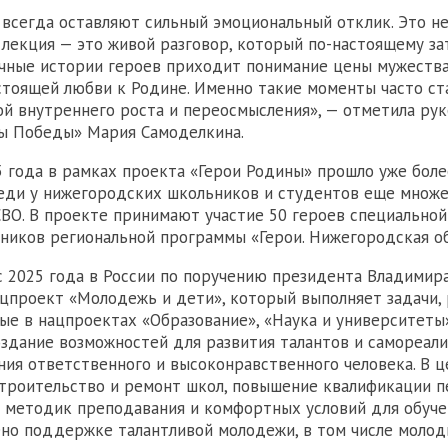
 всегда оставляют сильный эмоциональный отклик. Это н
я лекция — это живой разговор, который по-настоящему за
ичные истории героев приходит понимание цены мужества
стоящей любви к Родине. Именно такие моменты часто ст
й внутреннего роста и переосмысления», — отметила ру
ы Победы» Мария Самоделкина.
5 года в рамках проекта «Герои Родины» прошло уже боле
еди у нижегородских школьников и студентов еще множе
СВО. В проекте принимают участие 50 героев специальной
тников региональной программы «Герои. Нижегородская об
с 2025 года в России по поручению президента Владимир
цпроект «Молодежь и дети», который выполняет задачи,
е в нацпроектах «Образование», «Наука и университеты
оздание возможностей для развития талантов и самореал
ния ответственного и высоконравственного человека. В 
троительство и ремонт школ, повышение квалификации п
 методик преподавания и комфортных условий для обуче
но поддержке талантливой молодежи, в том числе моло