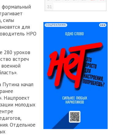
е формальный
31
трагивает
, силы
СОЦРЕКЛАМА
ановятся для
ководитель НРО
е 280 уроков
ство встреч
 военной
ласть».
а Путина начал
 ранее
». Нацпроект
изации молодых
центре
едагогов,
ния. Отдельное
дых