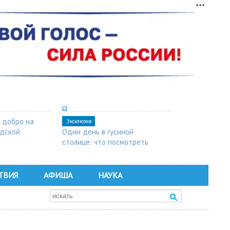
 добро на
Эксклюзив
одской
Один день в гусиной
столице: что посмотреть
в Арзамасе
ТВИЯ
АФИША
НАУКА