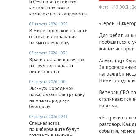
и Сеченове готовятся
Фото:
НРО ВОД «Во
к открытию после
комплексного капремонта
«Герои. Нижего
07 августа 2026 10:59
В Нижегородской области
Для ребят из ш
отозвали декларации
пообщаться с у
на мясо и молочку
живые истории 
07 августа 2026 10:30
Врачи достали кишечник
Александр Кури
из грудной полости
За проявленные
нижегородца
награждён меда
Нижегородская 
07 августа 2026 10:01
Экс-муж Бородиной
Ветеран СВО ра
пожаловался Бастрыкину
сталкиваются в
на нижегородскую
из дома.
блогершу
07 августа 2026 09:38
«Встречи со шк
Специалистов
разговор. Кажд
по киберзащите будут
события, момен
готовить в Нижнем