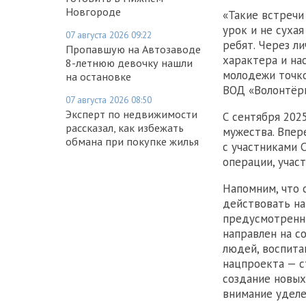
Новгороде
«Такие встречи
урок и не суха
07 августа 2026 09:22
ребят. Через л
Пропавшую на Автозаводе
характера и на
8-летнюю девочку нашли
молодежи точко
на остановке
ВОД «Волонтёр
07 августа 2026 08:50
Эксперт по недвижимости
С сентября 202
рассказал, как избежать
мужества. Впер
обмана при покупке жилья
с участниками 
операции, учас
Напомним, что 
действовать на
предусмотренны
направлен на с
людей, воспита
нацпроекта — с
создание новых
внимание уделе