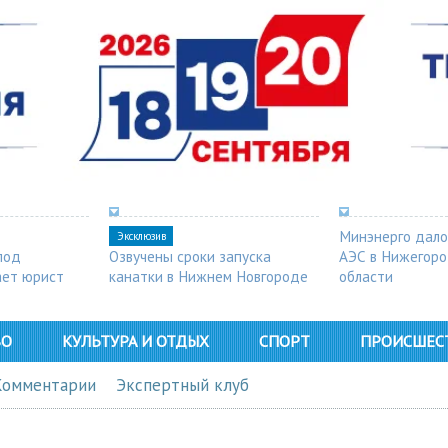
Минэнерго дало
Эксклюзив
под
Озвучены сроки запуска
АЭС в Нижегор
ает юрист
канатки в Нижнем Новгороде
области
ВО
КУЛЬТУРА И ОТДЫХ
СПОРТ
ПРОИСШЕС
Комментарии
Экспертный клуб