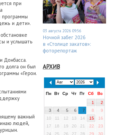
уется при
а
и программы
дежь и дети».
03 августа 2026 09:56
 обстановке
Ночной забег 2026
сы и услышать
в «Столице закатов»:
фоторепортаж
и Донбасса.
АРХИВ
о долга он был
ограммы «Герои.
испытаниями
Пн
Вт
Ср
Чт
Пт
Сб
Вс
оддержку
1
2
3
4
5
6
7
8
9
тоящему важный
10
11
12
13
14
15
16
минаю людей,
17
18
19
20
21
22
23
урицын.
24
25
26
27
28
29
30