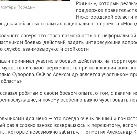
Родины», который реализ
лонтёры Победы»
поддержке правительств
Нижегородской области 
родская область» в рамках национального проекта «Моло
кольного лагеря это стало возможностью в неформальной
частником боевых действий, задать интересующие вопро
о службе, взаимовыручке и стойкости.
цын принимал участие в боевых действиях на территори
 мужество и самоотверженность при исполнении воинског
лью Суворова. Сейчас Александр является участником пр
область».
ссказал ребятам о своём боевом опыте, о том, с какими 
оеннослужащие, и почему особенно важно чувствовать п
ольниками для меня — это всегда очень личный и по-нас
ый раз я словно заново возвращаюсь к пережитому, вспо
ты, которые невозможно забыть», — отметил Александр К