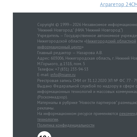
Аграгетор 24С
Copyright © 1999—2026 Независимое информационно
"Нижний Новгород" (НИА "Нижний Новгород")
Учредитель — Государственное автономное учрежд
Нижегородской области «
Нижегородский областной
информационный центр
»
Главный редактор — Назарова А.В.
Адрес: 603006, Нижегородская область, г. Нижний Нов
М.Горького, д.151Б, пом. 5
Телефон: +7 (831) 233-94-53
E-mail:
info@niann.ru
Реестровая запись СМИ от 31.12.2020 ЭЛ № ФС 77 - 7
Выдано Федеральной службой по надзору в сфере с
информационных технологий и массовых коммуника
(Роскомнадзор).
Материалы в рубрике "Новости партнеров" размещаю
рекламы.
На информационном ресурсе применяются
рекоменд
технологии
.
Политика конфиденциальности