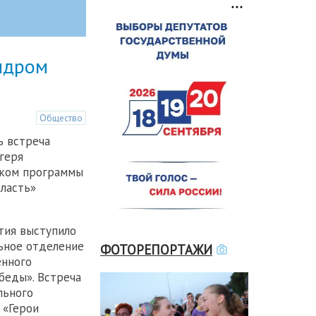
ндром
Общество
ь встреча
геря
иком программы
бласть»
тия выступило
ьное отделение
ФОТОРЕПОРТАЖИ
енного
беды». Встреча
льного
 «Герои