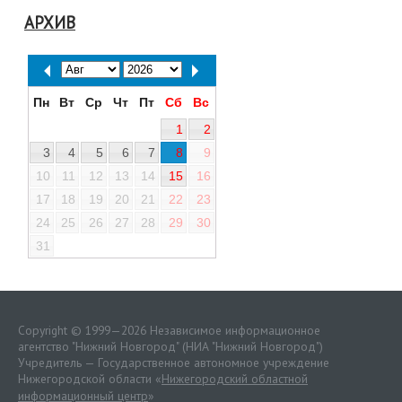
АРХИВ
Пн
Вт
Ср
Чт
Пт
Сб
Вс
1
2
3
4
5
6
7
8
9
10
11
12
13
14
15
16
17
18
19
20
21
22
23
24
25
26
27
28
29
30
31
Copyright © 1999—2026 Независимое информационное
агентство "Нижний Новгород" (НИА "Нижний Новгород")
Учредитель — Государственное автономное учреждение
Нижегородской области «
Нижегородский областной
информационный центр
»