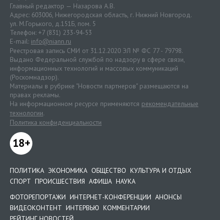
Главный редактор — Назарова А.В.
Адрес: 603006, Нижегородская область, г. Нижний Новгород.
ул. М.Горького, д.151Б, пом. 5
Телефон: +7 (831) 233-94-53
E-mail:
info@niann.ru
Реестровая запись СМИ от 31.12.2020 ЭЛ № ФС 77 - 79798.
Выдано Федеральной службой по надзору в сфере связи,
информационных технологий и массовых коммуникаций
(Роскомнадзор).
Материалы в рубрике "Новости партнеров" размещаются на
правах рекламы.
На информационном ресурсе применяются
рекомендательные
технологии
.
Политика конфиденциальности
18+
ПОЛИТИКА
ЭКОНОМИКА
ОБЩЕСТВО
КУЛЬТУРА И ОТДЫХ
СПОРТ
ПРОИСШЕСТВИЯ
АФИША
НАУКА
ФОТОРЕПОРТАЖИ
ИНТЕРНЕТ-КОНФЕРЕНЦИИ
АНОНСЫ
ВИДЕОКОНТЕНТ
ИНТЕРВЬЮ
КОММЕНТАРИИ
РЕЙТИНГ НОВОСТЕЙ