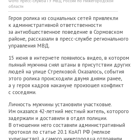
Фото:
пресс-служба ГУ МВД России по Нижегородской
области
Героя ролика из социальных сетей привлекли
к административной ответственности
за антиобщественное поведение в Сормовском
районе, рассказали в пресс-службе регионального
управления МВД.
15 июня в интернете появилось видео, в котором
пьяный мужчина снял штаны в присутствии других
людей на улице Стрелковой. Оказалось, события
этого ролика происходили двумя днями ранее,
а у героя кадров накануне произошел конфликт
с соседями.
Личность мужчины установили участковые.
Им оказался 42-летний местный житель, которого
задержали и доставили в отдел полиции.
В отношении него составили административный
протокол по статье 20.1 КоАП РФ (мелкое
хулиганство), а самого нижегородца отправили