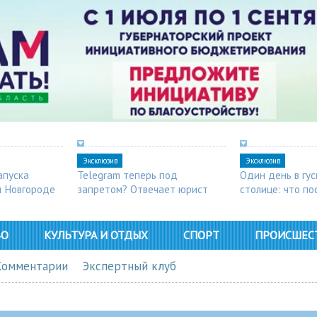
Эксклюзив
Эксклюзив
апуска
Telegram теперь под
Один день в гу
м Новгороде
запретом? Отвечает юрист
столице: что п
в Арзамасе
ВО
КУЛЬТУРА И ОТДЫХ
СПОРТ
ПРОИСШЕС
Комментарии
Экспертный клуб