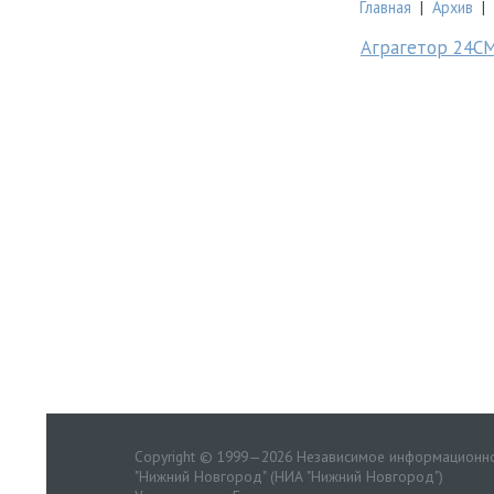
Главная
|
Архив
|
Аграгетор 24С
Copyright © 1999—2026 Независимое информационно
"Нижний Новгород" (НИА "Нижний Новгород")