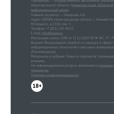
Учредитель — Государственное автономное учрежд
Нижегородской области «
Нижегородский областной
информационный центр
»
Главный редактор — Назарова А.В.
Адрес: 603006, Нижегородская область, г. Нижний Нов
М.Горького, д.151Б, пом. 5
Телефон: +7 (831) 233-94-53
E-mail:
info@niann.ru
Реестровая запись СМИ от 31.12.2020 ЭЛ № ФС 77 - 7
Выдано Федеральной службой по надзору в сфере с
информационных технологий и массовых коммуника
(Роскомнадзор).
Материалы в рубрике "Новости партнеров" размещаю
рекламы.
На информационном ресурсе применяются
рекоменд
технологии
.
Политика конфиденциальности
18+