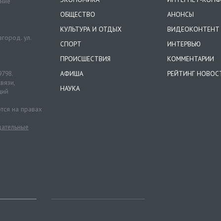
ение
ОБЩЕСТВО
АНОНСЫ
КУЛЬТУРА И ОТДЫХ
ВИДЕОКОНТЕНТ
город. ул.
СПОРТ
ИНТЕРВЬЮ
ПРОИСШЕСТВИЯ
КОММЕНТАРИИ
9798.
АФИША
РЕЙТИНГ НОВОС
вязи,
НАУКА
ций
тся на правах
ательные