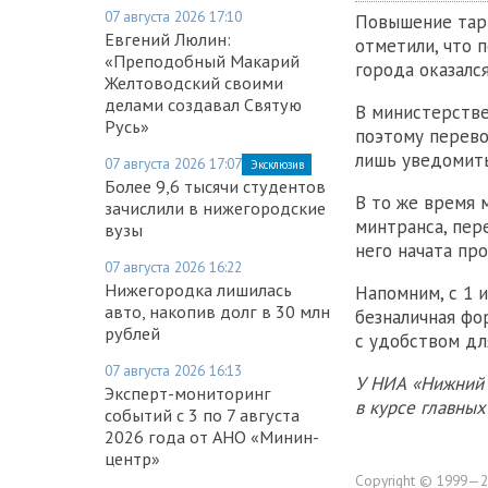
07 августа 2026 17:10
Повышение тари
Евгений Люлин:
отметили, что 
«Преподобный Макарий
города оказалс
Желтоводский своими
делами создавал Святую
В министерстве
Русь»
поэтому перево
лишь уведомить
07 августа 2026 17:07
Эксклюзив
Более 9,6 тысячи студентов
В то же время 
зачислили в нижегородские
минтранса, пер
вузы
него начата пр
07 августа 2026 16:22
Нижегородка лишилась
Напомним, с 1
авто, накопив долг в 30 млн
безналичная фо
рублей
с удобством дл
07 августа 2026 16:13
У НИА «Нижний 
Эксперт-мониторинг
в курсе главны
событий с 3 по 7 августа
2026 года от АНО «Минин-
центр»
Copyright © 1999—2