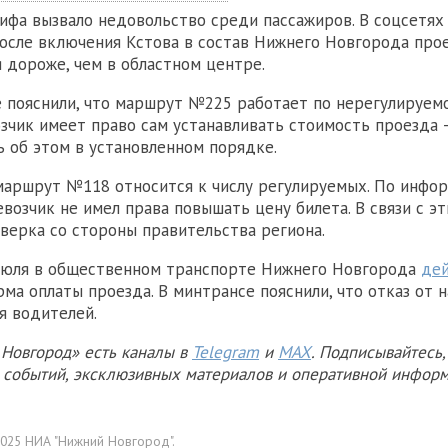
фа вызвало недовольство среди пассажиров. В соцсетях
после включения Кстова в состав Нижнего Новгорода про
я дороже, чем в областном центре.
 пояснили, что маршрут №225 работает по нерегулируем
зчик имеет право сам устанавливать стоимость проезда 
 об этом в установленном порядке.
маршрут №118 относится к числу регулируемых. По инфо
евозчик не имел права повышать цену билета. В связи с э
оверка со стороны правительства региона.
 июля в общественном транспорте Нижнего Новгорода
дей
рма оплаты проезда. В минтрансе пояснили, что отказ от 
я водителей.
Новгород» есть каналы в
Telegram
и
MAX
. Подписывайтесь,
х событий, эксклюзивных материалов и оперативной информ
025 НИА "Нижний Новгород".