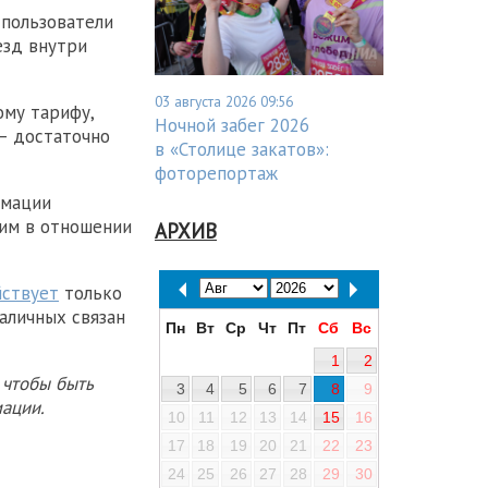
 пользователи
езд внутри
03 августа 2026 09:56
ому тарифу,
Ночной забег 2026
— достаточно
в «Столице закатов»:
фоторепортаж
рмации
тим в отношении
АРХИВ
ствует
только
наличных связан
Пн
Вт
Ср
Чт
Пт
Сб
Вс
1
2
 чтобы быть
3
4
5
6
7
8
9
ации.
10
11
12
13
14
15
16
17
18
19
20
21
22
23
24
25
26
27
28
29
30