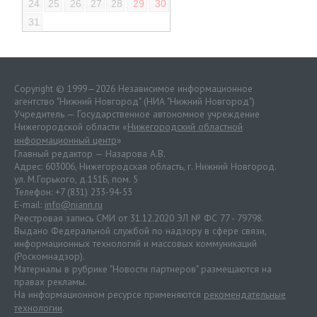
24
25
26
27
28
29
30
31
Copyright © 1999—2026 Независимое информационное
агентство "Нижний Новгород" (НИА "Нижний Новгород")
Учредитель — Государственное автономное учреждение
Нижегородской области «
Нижегородский областной
информационный центр
»
Главный редактор — Назарова А.В.
Адрес: 603006, Нижегородская область, г. Нижний Новгород.
ул. М.Горького, д.151Б, пом. 5
Телефон: +7 (831) 233-94-53
E-mail:
info@niann.ru
Реестровая запись СМИ от 31.12.2020 ЭЛ № ФС 77 - 79798.
Выдано Федеральной службой по надзору в сфере связи,
информационных технологий и массовых коммуникаций
(Роскомнадзор).
Материалы в рубрике "Новости партнеров" размещаются на
правах рекламы.
На информационном ресурсе применяются
рекомендательные
технологии
.