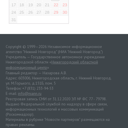
17
18
19
20
21
22
23
24
25
26
27
28
29
30
31
Copyright © 1999—2026 Независимое информационное
агентство "Нижний Новгород" (НИА "Нижний Новгород")
Учредитель — Государственное автономное учреждение
Нижегородской области «
Нижегородский областной
информационный центр
»
Главный редактор — Назарова А.В.
Адрес: 603006, Нижегородская область, г. Нижний Новгород.
ул. М.Горького, д.151Б, пом. 5
Телефон: +7 (831) 233-94-53
E-mail:
info@niann.ru
Реестровая запись СМИ от 31.12.2020 ЭЛ № ФС 77 - 79798.
Выдано Федеральной службой по надзору в сфере связи,
информационных технологий и массовых коммуникаций
(Роскомнадзор).
Материалы в рубрике "Новости партнеров" размещаются на
правах рекламы.