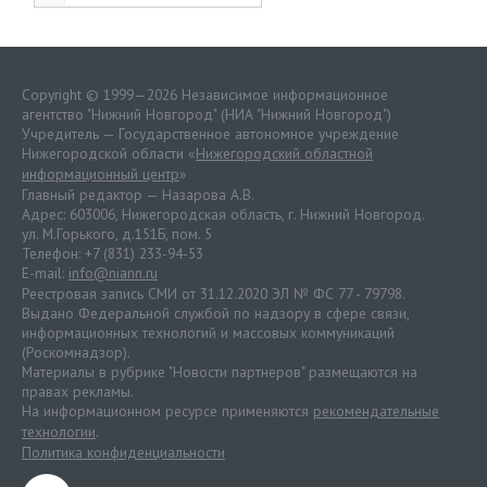
Copyright © 1999—2026 Независимое информационное
агентство "Нижний Новгород" (НИА "Нижний Новгород")
Учредитель — Государственное автономное учреждение
Нижегородской области «
Нижегородский областной
информационный центр
»
Главный редактор — Назарова А.В.
Адрес: 603006, Нижегородская область, г. Нижний Новгород.
ул. М.Горького, д.151Б, пом. 5
Телефон: +7 (831) 233-94-53
E-mail:
info@niann.ru
Реестровая запись СМИ от 31.12.2020 ЭЛ № ФС 77 - 79798.
Выдано Федеральной службой по надзору в сфере связи,
информационных технологий и массовых коммуникаций
(Роскомнадзор).
Материалы в рубрике "Новости партнеров" размещаются на
правах рекламы.
На информационном ресурсе применяются
рекомендательные
технологии
.
Политика конфиденциальности