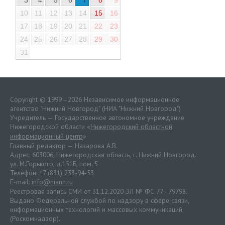
3
4
5
6
7
8
9
10
11
12
13
14
15
16
17
18
19
20
21
22
23
24
25
26
27
28
29
30
31
Copyright © 1999—2026 Независимое информационное
агентство "Нижний Новгород" (НИА "Нижний Новгород")
Учредитель — Государственное автономное учреждение
Нижегородской области «
Нижегородский областной
информационный центр
»
Главный редактор — Назарова А.В.
Адрес: 603006, Нижегородская область, г. Нижний Новгород.
ул. М.Горького, д.151Б, пом. 5
Телефон: +7 (831) 233-94-53
E-mail:
info@niann.ru
Реестровая запись СМИ от 31.12.2020 ЭЛ № ФС 77 - 79798.
Выдано Федеральной службой по надзору в сфере связи,
информационных технологий и массовых коммуникаций
(Роскомнадзор).