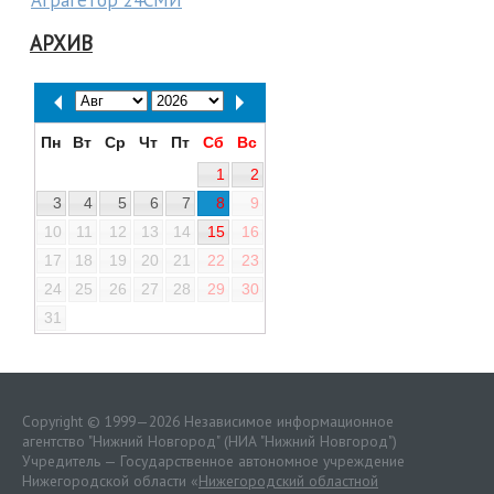
Аграгетор 24СМИ
АРХИВ
Пн
Вт
Ср
Чт
Пт
Сб
Вс
1
2
3
4
5
6
7
8
9
10
11
12
13
14
15
16
17
18
19
20
21
22
23
24
25
26
27
28
29
30
31
Copyright © 1999—2026 Независимое информационное
агентство "Нижний Новгород" (НИА "Нижний Новгород")
Учредитель — Государственное автономное учреждение
Нижегородской области «
Нижегородский областной