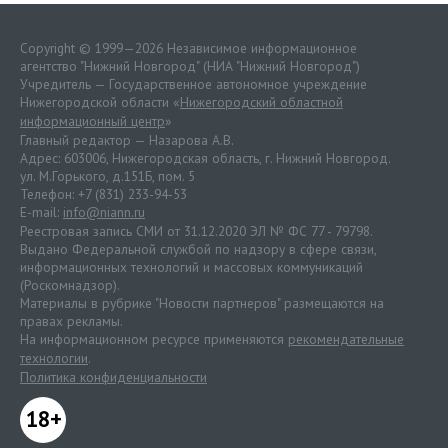
Copyright © 1999—2026 Независимое информационное
агентство "Нижний Новгород" (НИА "Нижний Новгород")
Учредитель — Государственное автономное учреждение
Нижегородской области «
Нижегородский областной
информационный центр
»
Главный редактор — Назарова А.В.
Адрес: 603006, Нижегородская область, г. Нижний Новгород.
ул. М.Горького, д.151Б, пом. 5
Телефон: +7 (831) 233-94-53
E-mail:
info@niann.ru
Реестровая запись СМИ от 31.12.2020 ЭЛ № ФС 77 - 79798.
Выдано Федеральной службой по надзору в сфере связи,
информационных технологий и массовых коммуникаций
(Роскомнадзор).
Материалы в рубрике "Новости партнеров" размещаются на
правах рекламы.
На информационном ресурсе применяются
рекомендательные
технологии
.
Политика конфиденциальности
18+