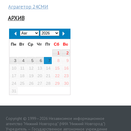
Аграгетор 24СМИ
АРХИВ
Пн
Вт
Ср
Чт
Пт
Сб
Вс
1
2
3
4
5
6
7
8
9
10
11
12
13
14
15
16
17
18
19
20
21
22
23
24
25
26
27
28
29
30
31
Copyright © 1999—2026 Независимое информационное
агентство "Нижний Новгород" (НИА "Нижний Новгород")
Учредитель — Государственное автономное учреждение