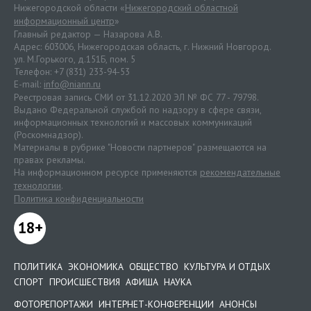
Нижегородской области «
Нижегородский областной
информационный центр
»
Главный редактор — Назарова А.В.
Адрес: 603006, Нижегородская область, г. Нижний Новгород.
ул. М.Горького, д.151Б, пом. 5
Телефон: +7 (831) 233-94-53
E-mail:
info@niann.ru
Реестровая запись СМИ от 31.12.2020 ЭЛ № ФС 77 - 79798.
Выдано Федеральной службой по надзору в сфере связи,
информационных технологий и массовых коммуникаций
(Роскомнадзор).
Материалы в рубрике "Новости партнеров" размещаются на
правах рекламы.
На информационном ресурсе применяются
рекомендательные
технологии
.
Политика конфиденциальности
18+
ПОЛИТИКА
ЭКОНОМИКА
ОБЩЕСТВО
КУЛЬТУРА И ОТДЫХ
СПОРТ
ПРОИСШЕСТВИЯ
АФИША
НАУКА
ФОТОРЕПОРТАЖИ
ИНТЕРНЕТ-КОНФЕРЕНЦИИ
АНОНСЫ