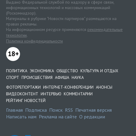
Выдано Федеральной службой по надзору в сфере связи,
информационных технологий и массовых коммуникаций
(Роскомнадзор).
Материалы в рубрике "Новости партнеров" размещаются на
правах рекламы.
На информационном ресурсе применяются
рекомендательные
технологии
.
Политика конфиденциальности
18+
ПОЛИТИКА
ЭКОНОМИКА
ОБЩЕСТВО
КУЛЬТУРА И ОТДЫХ
СПОРТ
ПРОИСШЕСТВИЯ
АФИША
НАУКА
ФОТОРЕПОРТАЖИ
ИНТЕРНЕТ-КОНФЕРЕНЦИИ
АНОНСЫ
ВИДЕОКОНТЕНТ
ИНТЕРВЬЮ
КОММЕНТАРИИ
РЕЙТИНГ НОВОСТЕЙ
Главная
Подписка
Поиск
RSS
Печатная версия
Написать нам
Реклама на сайте
О редакции