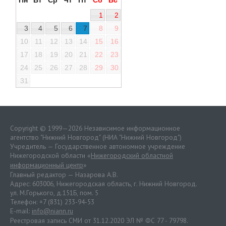
Пн
Вт
Ср
Чт
Пт
Сб
Вс
1
2
3
4
5
6
7
8
9
10
11
12
13
14
15
16
17
18
19
20
21
22
23
24
25
26
27
28
29
30
31
Copyright © 1999—2026 Независимое информационное
агентство "Нижний Новгород" (НИА "Нижний Новгород")
Учредитель — Государственное автономное учреждение
Нижегородской области «
Нижегородский областной
информационный центр
»
Главный редактор — Назарова А.В.
Адрес: 603006, Нижегородская область, г. Нижний Новгород.
ул. М.Горького, д.151Б, пом. 5
Телефон: +7 (831) 233-94-53
E-mail:
info@niann.ru
Реестровая запись СМИ от 31.12.2020 ЭЛ № ФС 77 - 79798.