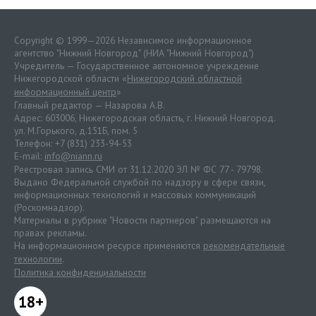
Copyright © 1999—2026 Независимое информационное
агентство "Нижний Новгород" (НИА "Нижний Новгород")
Учредитель — Государственное автономное учреждение
Нижегородской области «
Нижегородский областной
информационный центр
»
Главный редактор — Назарова А.В.
Адрес: 603006, Нижегородская область, г. Нижний Новгород.
ул. М.Горького, д.151Б, пом. 5
Телефон: +7 (831) 233-94-53
E-mail:
info@niann.ru
Реестровая запись СМИ от 31.12.2020 ЭЛ № ФС 77 - 79798.
Выдано Федеральной службой по надзору в сфере связи,
информационных технологий и массовых коммуникаций
(Роскомнадзор).
Материалы в рубрике "Новости партнеров" размещаются на
правах рекламы.
На информационном ресурсе применяются
рекомендательные
технологии
.
Политика конфиденциальности
18+