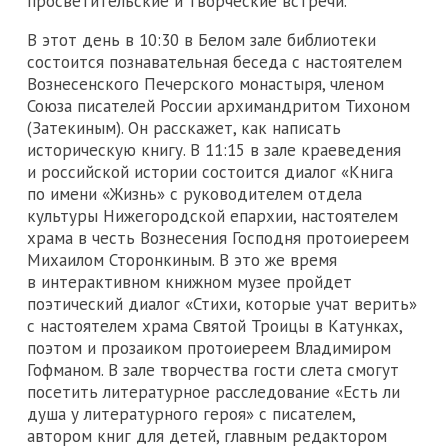
просветительские и творческие встречи.
В этот день в 10:30 в Белом зале библиотеки
состоится познавательная беседа с настоятелем
Вознесенского Печерского монастыря, членом
Союза писателей России архимандритом Тихоном
(Затекиным). Он расскажет, как написать
историческую книгу. В 11:15 в зале краеведения
и российской истории состоится диалог «Книга
по имени «Жизнь» с руководителем отдела
культуры Нижегородской епархии, настоятелем
храма в честь Вознесения Господня протоиереем
Михаилом Сторонкиным. В это же время
в интерактивном книжном музее пройдет
поэтический диалог «Стихи, которые учат верить»
с настоятелем храма Святой Троицы в Катунках,
поэтом и прозаиком протоиереем Владимиром
Гофманом. В зале творчества гости слета смогут
посетить литературное расследование «Есть ли
душа у литературного героя» с писателем,
автором книг для детей, главным редактором