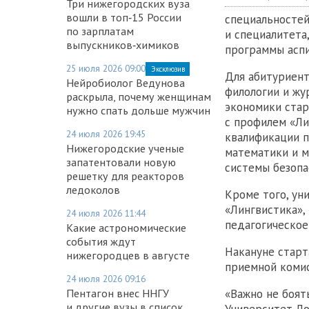
Три нижегородских вуза
вошли в топ‑15 России
специальностей
по зарплатам
и специалитета
выпускников‑химиков
программы асп
25 июля 2026 09:00
Эксклюзив
Для абитуриент
Нейробиолог Ведунова
филологии и жу
раскрыла, почему женщинам
экономики стар
нужно спать дольше мужчин
с профилем «Ли
24 июля 2026 19:45
квалификации п
Нижегородские ученые
математики и 
запатентовали новую
системы безопа
решетку для реакторов
ледоколов
Кроме того, ун
«Лингвистика»,
24 июля 2026 11:44
педагогическое
Какие астрономические
события ждут
Накануне старт
нижегородцев в августе
приемной комис
24 июля 2026 09:16
Пентагон внес ННГУ
«Важно не боят
и другие вузы в список