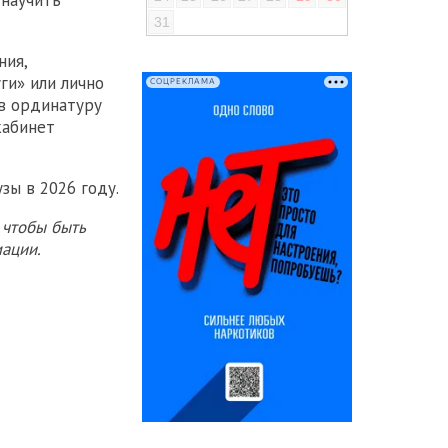
 научить
31
ния,
ги» или лично
СОЦРЕКЛАМА
 в ординатуру
кабинет
зы в 2026 году.
 чтобы быть
ации.