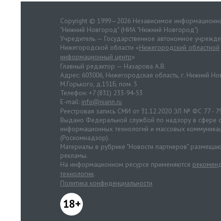
Copyright © 1999—2026 Независимое информационно
"Нижний Новгород" (НИА "Нижний Новгород")
Учредитель — Государственное автономное учрежд
Нижегородской области «
Нижегородский областной
информационный центр
»
Главный редактор — Назарова А.В.
Адрес: 603006, Нижегородская область, г. Нижний Нов
М.Горького, д.151Б, пом. 5
Телефон: +7 (831) 233-94-53
E-mail:
info@niann.ru
Реестровая запись СМИ от 31.12.2020 ЭЛ № ФС 77 - 7
Выдано Федеральной службой по надзору в сфере с
информационных технологий и массовых коммуника
(Роскомнадзор).
Материалы в рубрике "Новости партнеров" размещаю
рекламы.
На информационном ресурсе применяются
рекоменд
технологии
.
Политика конфиденциальности
18+