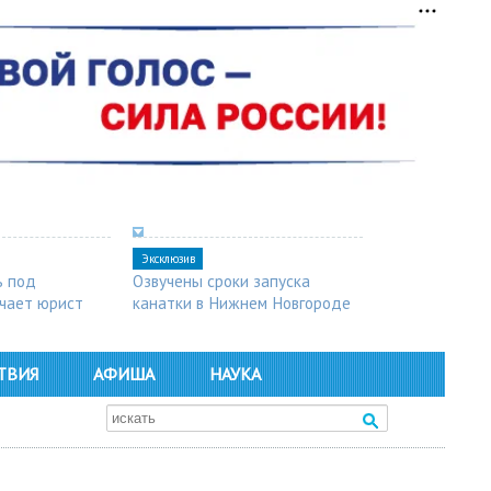
Эксклюзив
ь под
Озвучены сроки запуска
чает юрист
канатки в Нижнем Новгороде
ТВИЯ
АФИША
НАУКА