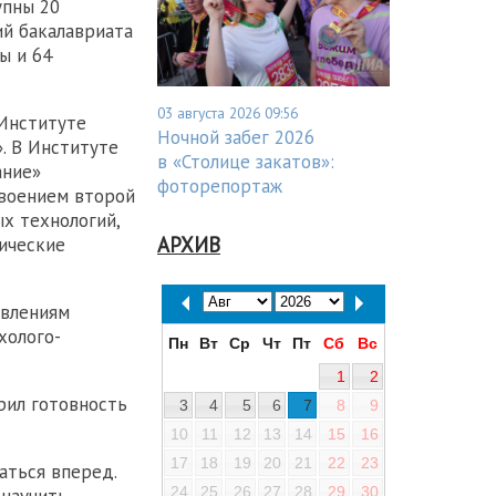
упны 20
ий бакалавриата
ы и 64
03 августа 2026 09:56
 Институте
Ночной забег 2026
. В Институте
в «Столице закатов»:
ание»
фоторепортаж
своением второй
х технологий,
АРХИВ
ические
авлениям
холого-
Пн
Вт
Ср
Чт
Пт
Сб
Вс
1
2
рил готовность
3
4
5
6
7
8
9
10
11
12
13
14
15
16
17
18
19
20
21
22
23
аться вперед.
24
25
26
27
28
29
30