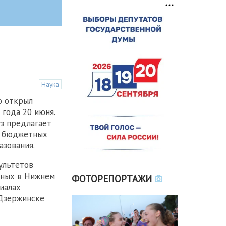
Наука
о открыл
года 20 июня.
уз предлагает
0 бюджетных
азования.
ультетов
нных в Нижнем
ФОТОРЕПОРТАЖИ
иалах
 Дзержинске