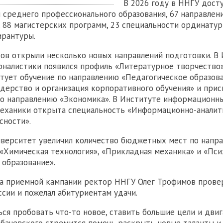
В 2026 году в ННГУ дост
 среднего профессионального образования, 67 направлен
, 88 магистерских программ, 23 специальности ординатур
ирантуры.
ов открыли несколько новых направлений подготовки. В
рналистики появился профиль «Литературное творчество»
тует обучение по направлению «Педагогическое образов
дерство и организация корпоративного обучения» и при
о направлению «Экономика». В Институте информационны
механики открыта специальность «Информационно-аналит
сности».
иверситет увеличил количество бюджетных мест по напр
 «Химическая технология», «Прикладная механика» и «Пси
 образование».
а приемной кампании ректор ННГУ Олег Трофимов прове
сии и пожелал абитуриентам удачи.
ься пробовать что-то новое, ставить большие цели и двиг