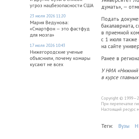
Университет Ло
угроз нацбезопасности США
думать», — отм
23 июля 2026 11:20
Подать докумен
Мария Ведунова:
бакалавриата, 
«Смартфон — это фастфуд
в приемной ком
для мозга»
с 1 июля также
17 июля 2026 10:43
на сайте униве
Нижегородские ученые
объяснили, почему комары
Ранее в регион
кусают не всех
У НИА «Нижний 
в курсе главны
Copyright © 1999—2
При перепечатке ги
Настоящий ресурс 
Теги:
Вузы
Н