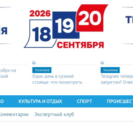
добро на
Эксклюзив
Эксклюзив
ской
Один день в гусиной
Telegram тепер
столице: что посмотреть
запретом? Отве
в Арзамасе
ВО
КУЛЬТУРА И ОТДЫХ
СПОРТ
ПРОИСШЕС
Комментарии
Экспертный клуб