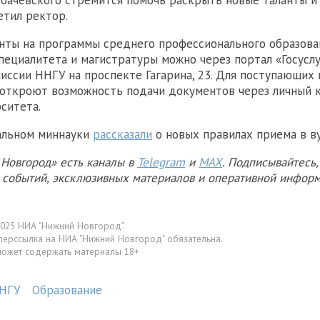
бачевского стремится помочь раскрыть новые таланты и
етил ректор.
ты на программы среднего профессионального образова
специалитета и магистратуры можно через портал «Госуслу
иссии ННГУ на проспекте Гагарина, 23. Для поступающих
 откроют возможность подачи документов через личный 
рситета.
альном миннауки
рассказали
о новых правилах приема в ву
Новгород» есть каналы в
Telegram
и
MAX
. Подписывайтесь,
х событий, эксклюзивных материалов и оперативной информ
025 НИА "Нижний Новгород".
перссылка на НИА "Нижний Новгород" обязательна.
может содержать материалы 18+
НГУ
Образование