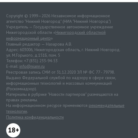
Copyright © 1999—2026 Независимое информационное
агентство "Нижний Новгород" (НИА "Нижний Новгород")
Учредитель — Государственное автономное учреждение
Нижегородской области «
Нижегородский областной
информационный центр
»
Главный редактор — Назарова А.В.
Адрес: 603006, Нижегородская область, г. Нижний Новгород.
ул. М.Горького, д.151Б, пом. 5
Телефон: +7 (831) 233-94-53
E-mail:
info@niann.ru
Реестровая запись СМИ от 31.12.2020 ЭЛ № ФС 77 - 79798.
Выдано Федеральной службой по надзору в сфере связи,
информационных технологий и массовых коммуникаций
(Роскомнадзор).
Материалы в рубрике "Новости партнеров" размещаются на
правах рекламы.
На информационном ресурсе применяются
рекомендательные
технологии
.
Политика конфиденциальности
18+