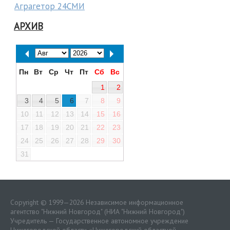
Аграгетор 24СМИ
АРХИВ
Пн
Вт
Ср
Чт
Пт
Сб
Вс
1
2
3
4
5
6
7
8
9
10
11
12
13
14
15
16
17
18
19
20
21
22
23
24
25
26
27
28
29
30
31
Copyright © 1999—2026 Независимое информационное
агентство "Нижний Новгород" (НИА "Нижний Новгород")
Учредитель — Государственное автономное учреждение