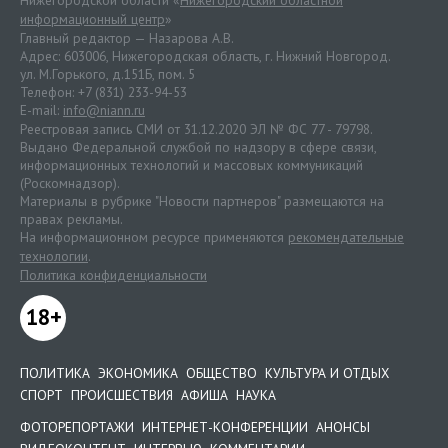
Нижегородской области «
Нижегородский областной
информационный центр
»
Главный редактор — Назарова А.В.
Адрес: 603006, Нижегородская область, г. Нижний Новгород.
ул. М.Горького, д.151Б, пом. 5
Телефон: +7 (831) 233-94-53
E-mail:
info@niann.ru
Реестровая запись СМИ от 31.12.2020 ЭЛ № ФС 77 - 79798.
Выдано Федеральной службой по надзору в сфере связи,
информационных технологий и массовых коммуникаций
(Роскомнадзор).
Материалы в рубрике "Новости партнеров" размещаются на
правах рекламы.
На информационном ресурсе применяются
рекомендательные
технологии
.
Политика конфиденциальности
18+
ПОЛИТИКА
ЭКОНОМИКА
ОБЩЕСТВО
КУЛЬТУРА И ОТДЫХ
СПОРТ
ПРОИСШЕСТВИЯ
АФИША
НАУКА
ФОТОРЕПОРТАЖИ
ИНТЕРНЕТ-КОНФЕРЕНЦИИ
АНОНСЫ