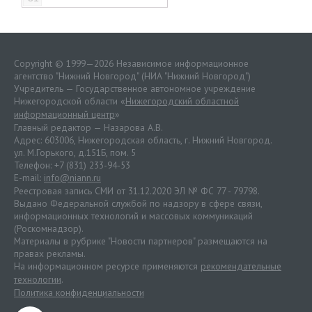
Copyright © 1999—2026 Независимое информационное
агентство "Нижний Новгород" (НИА "Нижний Новгород")
Учредитель — Государственное автономное учреждение
Нижегородской области «
Нижегородский областной
информационный центр
»
Главный редактор — Назарова А.В.
Адрес: 603006, Нижегородская область, г. Нижний Новгород.
ул. М.Горького, д.151Б, пом. 5
Телефон: +7 (831) 233-94-53
E-mail:
info@niann.ru
Реестровая запись СМИ от 31.12.2020 ЭЛ № ФС 77 - 79798.
Выдано Федеральной службой по надзору в сфере связи,
информационных технологий и массовых коммуникаций
(Роскомнадзор).
Материалы в рубрике "Новости партнеров" размещаются на
правах рекламы.
На информационном ресурсе применяются
рекомендательные
технологии
.
Политика конфиденциальности