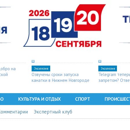
добро на
Эксклюзив
Эксклюзив
ской
Озвучены сроки запуска
Telegram тепер
канатки в Нижнем Новгороде
запретом? Отве
ВО
КУЛЬТУРА И ОТДЫХ
СПОРТ
ПРОИСШЕС
Комментарии
Экспертный клуб