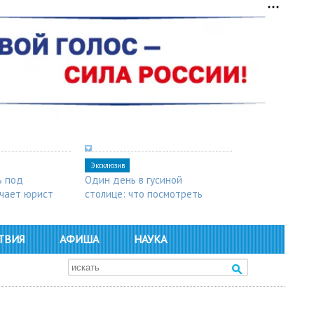
Эксклюзив
ь под
Один день в гусиной
чает юрист
столице: что посмотреть
в Арзамасе
ТВИЯ
АФИША
НАУКА