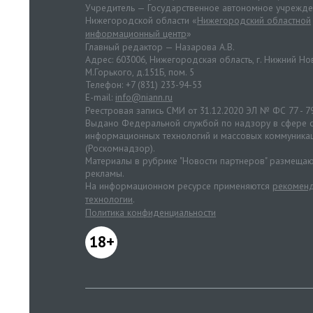
Учредитель — Государственное автономное учрежд
Нижегородской области «
Нижегородский областной
информационный центр
»
Главный редактор — Назарова А.В.
Адрес: 603006, Нижегородская область, г. Нижний Нов
М.Горького, д.151Б, пом. 5
Телефон: +7 (831) 233-94-53
E-mail:
info@niann.ru
Реестровая запись СМИ от 31.12.2020 ЭЛ № ФС 77 - 7
Выдано Федеральной службой по надзору в сфере с
информационных технологий и массовых коммуника
(Роскомнадзор).
Материалы в рубрике "Новости партнеров" размещаю
рекламы.
На информационном ресурсе применяются
рекоменд
технологии
.
Политика конфиденциальности
18+