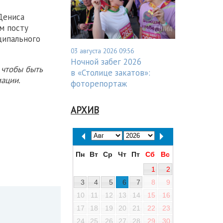
Дениса
м посту
ципального
03 августа 2026 09:56
Ночной забег 2026
 чтобы быть
в «Столице закатов»:
ации.
фоторепортаж
АРХИВ
Пн
Вт
Ср
Чт
Пт
Сб
Вс
1
2
3
4
5
6
7
8
9
10
11
12
13
14
15
16
17
18
19
20
21
22
23
24
25
26
27
28
29
30