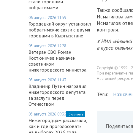
стали городами-
побратимами
Также сообщало
Исмагилова зам
06 августа 2026 11:59
Исмагилов отве
Городецкий округ установил
контроля.
побратимские связи с двумя
городами в Кыргызстане
У НИА «Нижний 
05 августа 2026 12:28
в курсе главны
Ветеран СВО Роман
Костюничев назначен
советником
Copyright © 1999—2
нижегородского министра
При перепечатке ги
Настоящий ресурс 
05 августа 2026 11:43
Владимир Путин наградил
нижегородского депутата
Теги:
Назначе
за заслуги перед
Отечеством
05 августа 2026 09:35
Эксклюзив
Нижегородцам рассказали,
Поделиться
как и где проголосовать
на выборах 2026 года