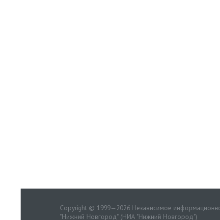
Copyright © 1999—2026 Независимое информационно
"Нижний Новгород" (НИА "Нижний Новгород")