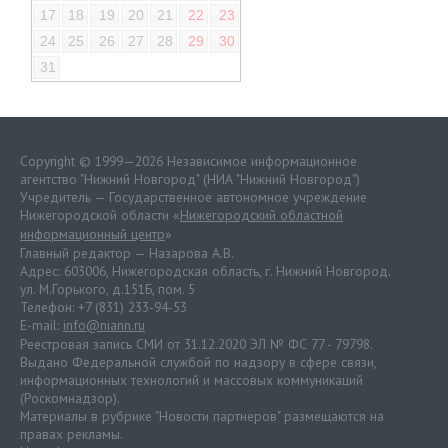
17
18
19
20
21
22
23
24
25
26
27
28
29
30
31
Copyright © 1999—2026 Независимое информационное
агентство "Нижний Новгород" (НИА "Нижний Новгород")
Учредитель — Государственное автономное учреждение
Нижегородской области «
Нижегородский областной
информационный центр
»
Главный редактор — Назарова А.В.
Адрес: 603006, Нижегородская область, г. Нижний Новгород.
ул. М.Горького, д.151Б, пом. 5
Телефон: +7 (831) 233-94-53
E-mail:
info@niann.ru
Реестровая запись СМИ от 31.12.2020 ЭЛ № ФС 77 - 79798.
Выдано Федеральной службой по надзору в сфере связи,
информационных технологий и массовых коммуникаций
(Роскомнадзор).
Материалы в рубрике "Новости партнеров" размещаются на
правах рекламы.