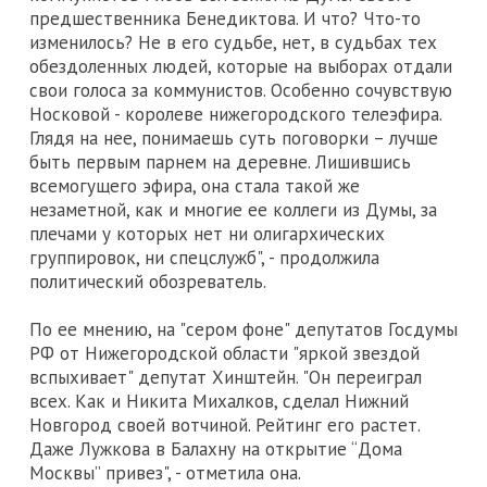
предшественника Бенедиктова. И что? Что-то
изменилось? Не в его судьбе, нет, в судьбах тех
обездоленных людей, которые на выборах отдали
свои голоса за коммунистов. Особенно сочувствую
Носковой - королеве нижегородского телеэфира.
Глядя на нее, понимаешь суть поговорки – лучше
быть первым парнем на деревне. Лишившись
всемогущего эфира, она стала такой же
незаметной, как и многие ее коллеги из Думы, за
плечами у которых нет ни олигархических
группировок, ни спецслужб", - продолжила
политический обозреватель.
По ее мнению, на "сером фоне" депутатов Госдумы
РФ от Нижегородской области "яркой звездой
вспыхивает" депутат Хинштейн. "Он переиграл
всех. Как и Никита Михалков, сделал Нижний
Новгород своей вотчиной. Рейтинг его растет.
Даже Лужкова в Балахну на открытие “Дома
Москвы” привез", - отметила она.