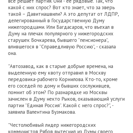
все решает партия. Они - ее рядовые. Так, что
какой с них спрос? Вот кто знает, что за зверь
такой – Давитиашвили? А это депутат от ЛДПР,
делегированный в Государственную Думу
нижегородцами. Или Багдасаров, что въехал в
Думу на плечах популярного у нижегородских
старушек Бочкарева, бывшего ”пенсионера”,
влившегося в ”Справедливую Россию”, - сказала
она.
"Автозавод, как в старые добрые времена, на
выделенную ему квоту отправил в Москву
передовика-рабочего Корнилова. Кто-то, кроме
его соседей по дому и бывших сослуживцев,
помнит об этом? По разнарядке из Москвы
зачислен в Думу некто Рыков, оказывающий услуги
партии ”Единая Россия”. Какой с него спрос?", -
заявила Валентина Бузмакова.
"Честолюбивый лидер нижегородских
коммунистов Рябов вытеснил из Думы своего